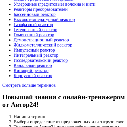
Углеродные (графитовые) волокна и нити
Реакторы преобразователей
Бассейновый реактор
Высокотемпературный реактор
Газофазный реактор
Гетерогенный реактор
Гомогенный реактор
Демонстрационный реактор
Жидкометаллический реактор
Импульсный реактор
Интегральный реактор
Исследовательский реактор
Канальный реактор
Кипящий реактор
Корпусный реактор
Смотреть больше терминов
Повышай знания с онлайн-тренажером
от Автор24!
Напиши термин
Выбери определение из предложенных или загрузи свое
Тренажер от Автор24 поможет тебе выучить термины