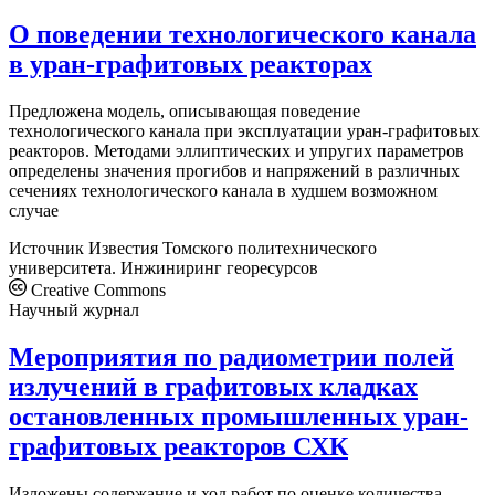
О поведении технологического канала
в уран-графитовых реакторах
Предложена модель, описывающая поведение
технологического канала при эксплуатации уран-графитовых
реакторов. Методами эллиптических и упругих параметров
определены значения прогибов и напряжений в различных
сечениях технологического канала в худшем возможном
случае
Источник
Известия Томского политехнического
университета. Инжиниринг георесурсов
Creative Commons
Научный журнал
Мероприятия по радиометрии полей
излучений в графитовых кладках
остановленных промышленных уран-
графитовых реакторов СХК
Изложены содержание и ход работ по оценке количества