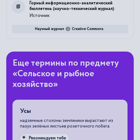
Горный информационно-аналитический
бюллетень (научно-технический журнал)
Источник
Научный журнал
Creative Commons
Еще термины по предмету
«Сельское и рыбное
хозяйство»
Усы
А
надземные столоны земляники вырастают из
эт
пазух зелёных листьев розеточного побега.
со
жи
Рекомендуем тебе
🌟