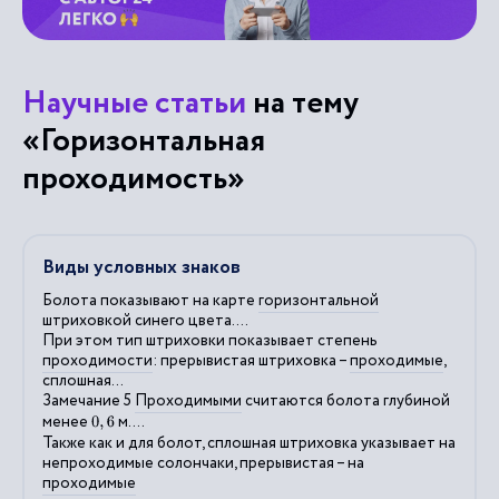
Научные статьи
на тему
«Горизонтальная
проходимость»
Виды условных знаков
Болота показывают на карте
горизонтальной
штриховкой синего цвета....
При этом тип штриховки показывает степень
проходимости
: прерывистая штриховка –
проходимые
,
сплошная...
Замечание 5
Проходимыми
считаются болота глубиной
менее
м....
0
,
6
Также как и для болот, сплошная штриховка указывает на
непроходимые солончаки, прерывистая – на
проходимые