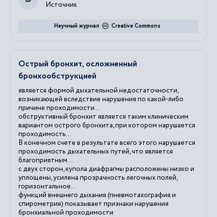
Источник
Научный журнал
Creative Commons
Острый бронхит, осложненный
бронхообструкцией
является формой дыхательной недостаточности,
возникающей вследствие нарушения по какой-либо
причине
проходимости
...
обструктивный бронхит является таким клиническим
вариантом острого бронхита, при котором нарушается
проходимость
...
В конечном счете в результате всего этого нарушается
проходимость
дыхательных путей, что является
благоприятным...
с двух сторон, купола диафрагмы расположены низко и
уплощены, усилена прозрачность легочных полей,
горизонтальное
...
функций внешнего дыхания (пневмотахография и
спирометрия) показывает признаки нарушения
бронхиальной
проходимости