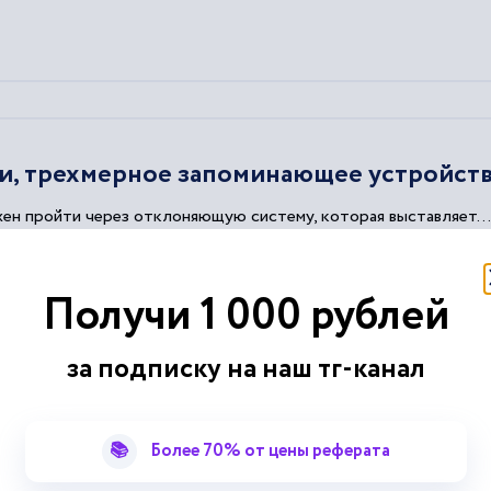
и, трехмерное запоминающее устройст
н пройти через отклоняющую систему, которая выставляет...
бражения....
мирует
голограмму
....
Получи 1 000 рублей
нной избыточности, что характерно для
голограммы
.
за подписку на наш тг-канал
📚
Более 70% от цены реферата