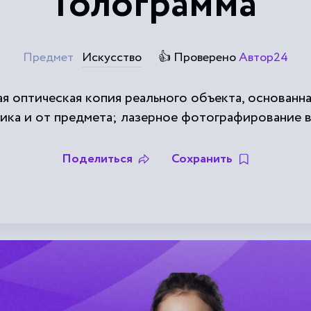
Голограмма
Предмет
Искусство
👍 Проверено
Автор24
мная оптическая копия реального объекта, основан
ника и от предмета; лазерное фотографирование в
Поделиться
Сохранить