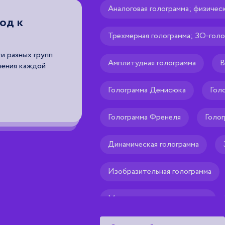
Аналоговая голограмма; физичес
од к
Трехмерная голограмма; ЗО-голо
и разных групп
Амплитудная голограмма
В
чения каждой
Голограмма Денисюка
Гол
Голограмма Френеля
Голог
Динамическая голограмма
Изобразительная голограмма
Мультиплексная голограмма