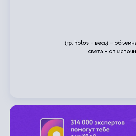
(гр. holos – весь) – объе
света – от источ