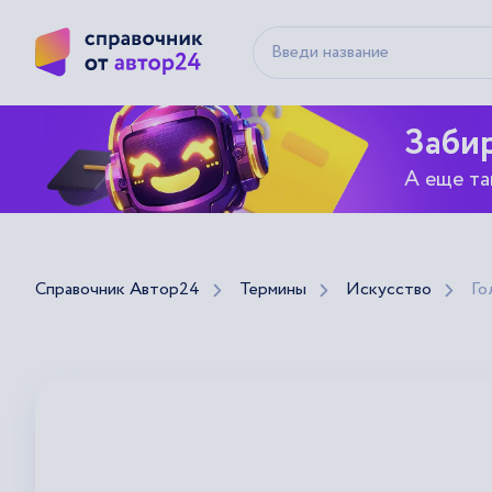
Забир
А еще та
Справочник Автор24
Термины
Искусство
Го