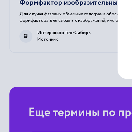
Формфактор изобразительных го
Для случая фазовых объемных голограмм обоснована 
формфактора для сложных изображений, имеющих гаус
Интерэкспо Гео-Сибирь
Источник
Еще термины по пр