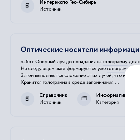
Интерэкспо Гео-Сибирь
Источник
Оптические носители информаци
работ Опорный луч до попадания на
голограмму
долже
На следующем шаге формируется уже
голограмма
изо
Затем выполняется сложение этих лучей, что и фор
Хранится
голограмма
в среде запоминания....
Такое достоинство является следствием информацио
Справочник
Информатика
Источник
Категория