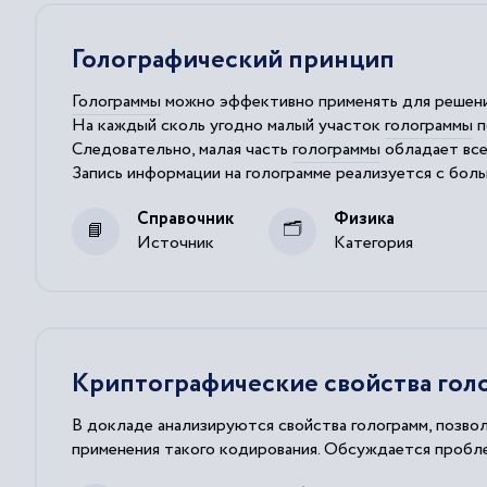
Голографический принцип
Голограммы
можно эффективно применять для решения 
На каждый сколь угодно малый участок
голограммы
п
Следовательно, малая часть
голограммы
обладает все
Запись информации на
голограмме
реализуется с боль
Емкость в сочетании с надёжностью делают
гологра
Справочник
Физика
Источник
Категория
Криптографические свойства гол
В докладе анализируются свойства голограмм, позво
применения такого кодирования. Обсуждается пробле