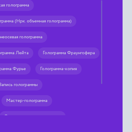
кая голограмма
грамма (Нрк. объемная голограмма)
неосевая голограмма
ограмма Лейта
Голограмма Фраунгофера
рамма Фурье
Голограмма-копия
Запись голограммы
Мастер-голограмма
Отражательная голограмма