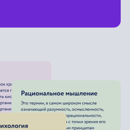
Статическая голограмма
вая голограмма