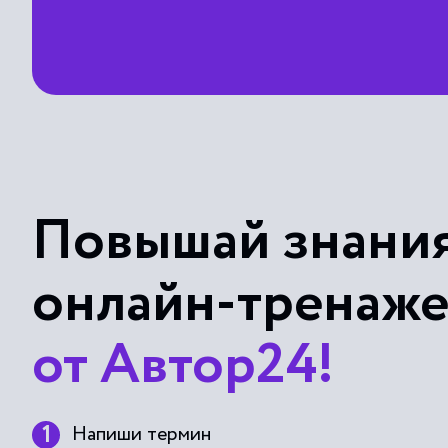
Повышай знания
онлайн-тренаж
от Автор24!
Напиши термин