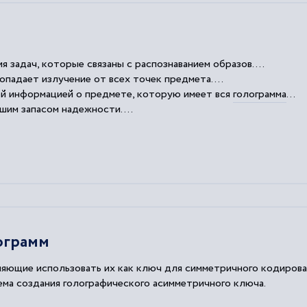
задач, которые связаны с распознаванием образов....
опадает излучение от всех точек предмета....
й информацией о предмете, которую имеет вся
голограмма
...
шим запасом надежности....
мму
перспективным носителем информации.
ограмм
ляющие использовать их как ключ для симметричного кодирова
ма создания голографического асимметричного ключа.