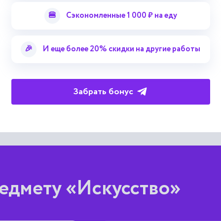
лограмм
🍔
Сэкономленные 1 000 ₽ на еду
применимость использования формфактора для голограмм реаль
сову статистику распределения яркости, близки к величине 
🎉
И еще более 20% скидки на другие работы
Забрать бонус
едмету «Искусство»