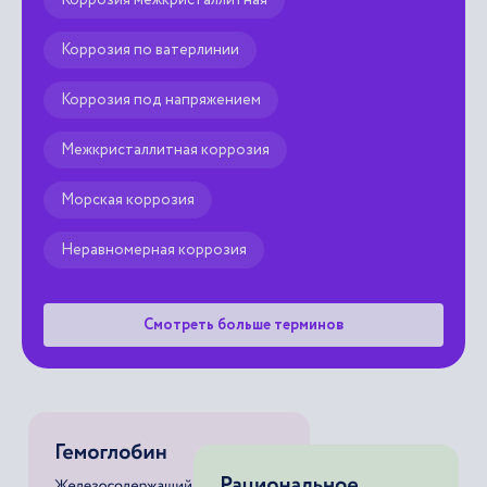
Коррозия по ватерлинии
Коррозия под напряжением
Межкристаллитная коррозия
Морская коррозия
Неравномерная коррозия
Смотреть больше терминов