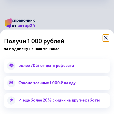
справочник
автор24
от
Подписывайся на наши соц. сети
Получи 1 000 рублей
за подписку на наш тг-канал
Научные статьи
Отзывы об Автор24
Лекторий
Последние статьи
📚
Более 70% от цены реферата
Методические указания
Помощь эксперта
Справочник терминов
Справочник рефератов
🍔
Сэкономленные 1 000 ₽ на еду
Статьи от экспертов
Поиск репетитора
Для правообладателей
🎉
И еще более 20% скидки на другие работы
Работа для преподавателей
Работа для репетиторов