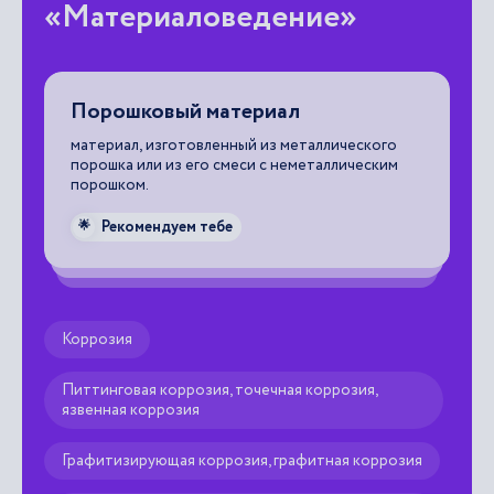
«Материаловедение»
Порошковый материал
З
материал, изготовленный из металлического
ра
порошка или из его смеси с неметаллическим
оп
порошком.
со
ра
на
Рекомендуем тебе
🌟

Коррозия
Питтинговая коррозия, точечная коррозия,
язвенная коррозия
Графитизирующая коррозия, графитная коррозия