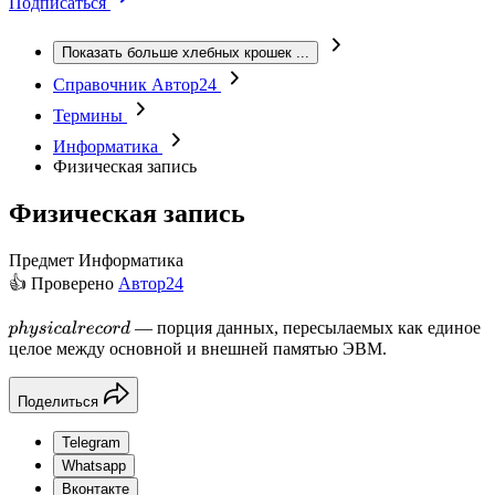
Подписаться
Показать больше хлебных крошек
...
Справочник Автор24
Термины
Информатика
Физическая запись
Физическая запись
Предмет
Информатика
👍 Проверено
Автор24
— порция данных, пересылаемых как единое
p
h
y
s
i
c
a
l
r
e
c
o
r
d
целое между основной и внешней памятью ЭВМ.
Поделиться
Telegram
Whatsapp
Вконтакте