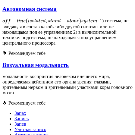
Автономная система
: 1) система, не
o
f
f
−
l
i
n
e
(
i
s
o
l
a
t
e
d
,
s
t
a
n
d
−
a
l
o
n
e
)
s
y
s
t
e
m
входящая в состав какой-либо другой системы или не
находящаяся под ее управлением; 2) в вычислительной
технике: подсистема, не находящаяся под управлением
центрального процессора.
🌟
Рекомендуем тебе
Визуальная модальность
модальность восприятия человеком внешнего мира,
определяемая действием его органа зрения: глазами,
зрительным нервом и зрительными участками коры головного
мозга.
🌟
Рекомендуем тебе
Запах
Запись
Запев
Учетная запись
Активная запись