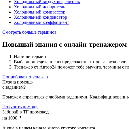
Холодильный воздухоотделитель
Холодильный испаритель.
Холодильный компрессор
Холодильный конденсатор
Холодильный коэффициент
Смотреть больше терминов
Повышай знания с онлайн-тренажером
Напиши термин
Выбери определение из предложенных или загрузи свое
Тренажер от Автор24 поможет тебе выучить термины с 
Попробовать тренажер
Нужна помощь
с заданием?
Поможем справиться с любыми заданиями. Квалифицированны
Получить помощь
Забирай в ТГ промокод
на 1000 ₽
А еще в нашем канале много крутого контента