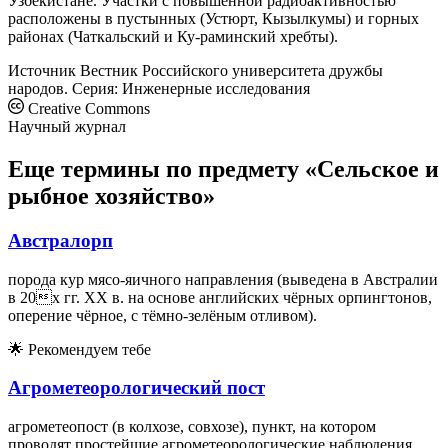
Узбекистане. Участки с повышенной радиоактивностью
расположены в пустынных (Устюрт, Кызылкумы) и горных
районах (Чаткальский и Ку-раминский хребты).
Источник
Вестник Российского университета дружбы
народов. Серия: Инженерные исследования
Creative Commons
Научный журнал
Еще термины по предмету «Сельское и
рыбное хозяйство»
Австралорп
порода кур мясо-яичного направления (выведена в Австралии
в 20х гг. XX в. на основе английских чёрных орпингтонов,
оперение чёрное, с тёмно-зелёным отливом).
🌟
Рекомендуем тебе
Агрометеорологический пост
агрометеопост (в колхозе, совхозе), пункт, на котором
проводят простейшие агрометеорологические наблюдения.