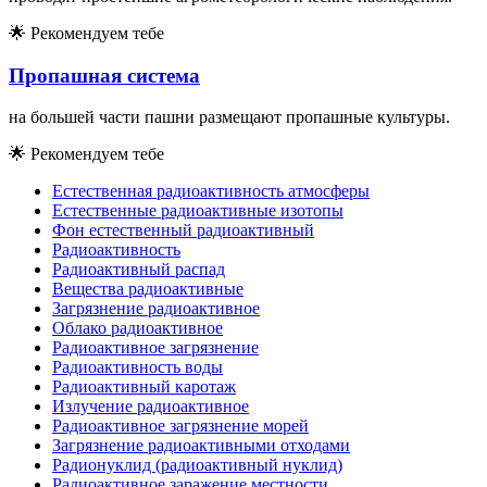
🌟
Рекомендуем тебе
Пропашная система
на большей части пашни размещают пропашные культуры.
🌟
Рекомендуем тебе
Естественная радиоактивность атмосферы
Естественные радиоактивные изотопы
Фон естественный радиоактивный
Радиоактивность
Радиоактивный распад
Вещества радиоактивные
Загрязнение радиоактивное
Облако радиоактивное
Радиоактивное загрязнение
Радиоактивность воды
Радиоактивный каротаж
Излучение радиоактивное
Радиоактивное загрязнение морей
Загрязнение радиоактивными отходами
Радионуклид (радиоактивный нуклид)
Радиоактивное заражение местности