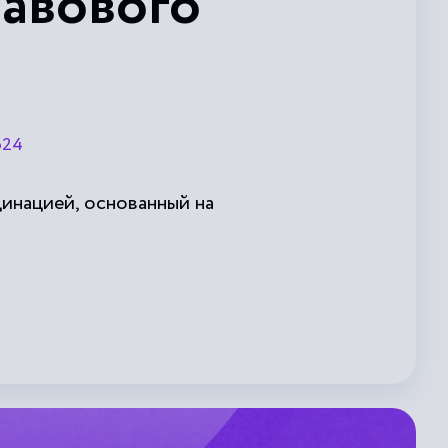
авового
р24
инацией, основанный на