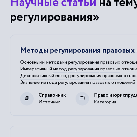
Научные статьи
на тем
регулирования»
Методы регулирования правовых
Основными
методами
регулирования
правовых
отноше
Императивный
метод
регулирования
правовых
отноше
Диспозитивный
метод
регулирования
правовых
отноше
Значение
метода
регулирования
правовых
отношений 
Однако в чистом виде для
регулирования
правовых
от
Справочник
Право и юриспруд
Источник
Категория