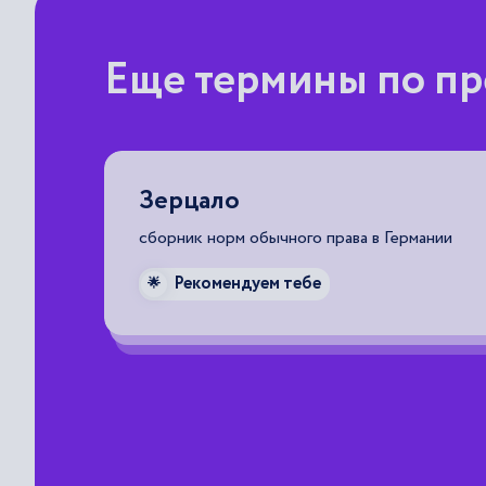
Еще термины по пр
Зерцало
ствия
сборник норм обычного права в Германии
Рекомендуем тебе
в.
🌟