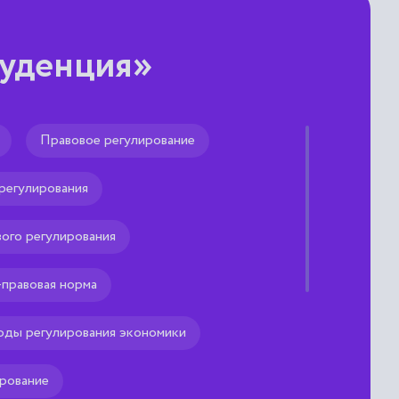
руденция»
Правовое регулирование
регулирования
боте парламента,
ов) двух языков,
инаковый государственный
ого регулирования
иальных, языков).
правовая норма
оды регулирования экономики
рование