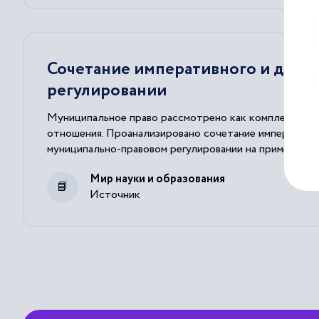
Сочетание императивного и дисп
регулировании
Муниципальное право рассмотрено как комплексная 
отношения. Проанализировано сочетание императивног
муниципально-правовом регулировании на примере ко
Мир науки и образования
Источник