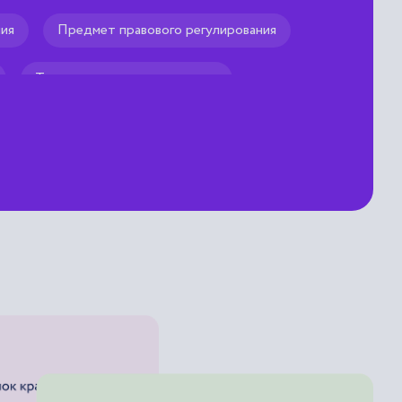
ния
Предмет правового регулирования
Тип правового регулирования
Форма правового регулирования
ментирование
регулирования
лирования
вания
ания
Диспозитивно-личностный подход