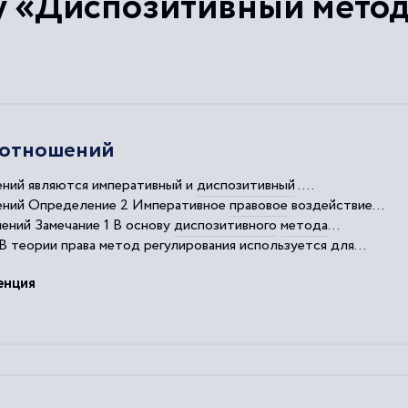
у «Диспозитивный метод
 отношений
ний являются императивный и
диспозитивный
....
ний Определение 2 Императивное
правовое
воздействие...
ний Замечание 1 В основу
диспозитивного
метода
...
В теории права
метод
регулирования
используется для...
ношений императивный и
диспозитивный
методы
не применяют
енция