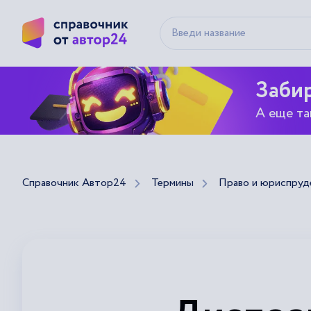
Забир
А еще та
Справочник Автор24
Термины
Право и юриспруд