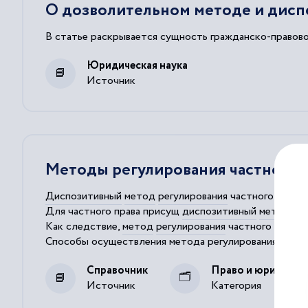
О дозволительном методе и дисп
В статье раскрывается сущность гражданско-правово
Юридическая наука
Источник
Методы регулирования частного 
Диспозитивный
метод
регулирования
частного права
Для частного права присущ
диспозитивный
метод
пр
Как следствие,
метод
регулирования
частного права 
Способы осуществления
метода
регулирования
Мето
Публично-
правовые
элементы
метода
регулирования
Справочник
Право и юриспруд
Источник
Категория