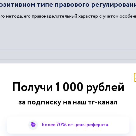
озитивном типе правового регулирован
го метода, его правонаделительный характер с учетом особен
права
Получи 1 000 рублей
 Определение 1
Метод
регулирования
частного права...
авового
регулирования
, характерной чертой которого является..
за подписку на наш тг-канал
также носит
диспозитивный
характер....
д
правового
регулирования
осуществляется при помощи опреде
частного права связаны со стремлением государства гарантиро
енция
📚
Более 70% от цены реферата