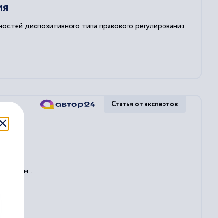
ия
ностей диспозитивного типа правового регулирования
Статья от экспертов
.
ленным...
вать