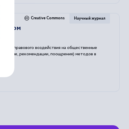
Creative Commons
Научный журнал
авовом
особов правового воздействия на общественные
асование, рекомендации, поощрения) методов в