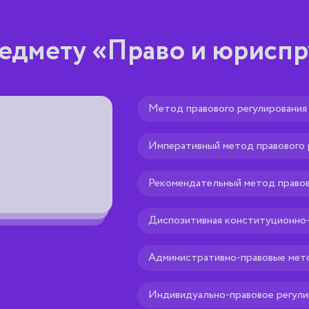
едмету «Право и юрисп
Метод правового регулирования
Биллингвизм
Императивный метод правового 
использование в государстве (в ра
исполнительной власти, иных орган
являющихся равными и имеющих од
Рекомендательный метод правов
статус (государственных, или офиц
Диспозитивная конституционно-
Рекомендуем тебе
🌟
Административно-правовые мет
Индивидуально-правовое регули