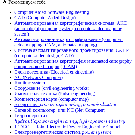
🌟
Рекомендуем тебе
Computer Aided Software Engineering
CAD (Computer Aided Design)
Автоматизированная картографическая система, АКС
(automatic(al) mapping system, computer-aided mapping
system)
Автоматизированное картографирование (computer-
aided mapping, САМ, automated mapping)
Система автоматизированного проектирования, САПР
(computer-aided design, CAD)
Автоматизированная картография (automated cartography,
computer-aided mapping, CAM)
Электротехника (Electrical engineering)
NC (Network Computer)
Runtime system
Сооружение (civil engineering works)
Импульсная техника (Pulse engineering)
Компьютерная карта (computer map)
Энергетика
p
o
w
e
r
e
n
g
i
n
e
e
r
i
n
g
,
p
o
w
e
r
i
n
d
u
s
t
r
y
Сетевой компьютер, или NC (Net Computer)
Гидроэнергетика
h
y
d
r
a
u
l
i
c
p
o
w
e
r
e
n
g
i
n
e
e
r
i
n
g
,
h
y
d
r
o
p
o
w
e
r
i
n
d
u
s
t
r
y
JEDEC — Joint Electronic Device Engineering Council
Электроэнергетическая система
p
o
w
e
r
s
y
s
t
e
m