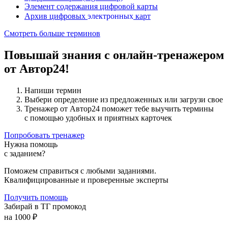
Элемент содержания цифровой карты
э
л
е
к
т
р
о
н
н
ы
х
э
л
е
к
т
р
о
н
н
ы
х
Архив цифровых
карт
Смотреть больше терминов
Повышай знания с онлайн-тренажером
от Автор24!
Напиши термин
Выбери определение из предложенных или загрузи свое
Тренажер от Автор24 поможет тебе выучить термины
с помощью удобных и приятных карточек
Попробовать тренажер
Нужна помощь
с заданием?
Поможем справиться с любыми заданиями.
Квалифицированные и проверенные эксперты
Получить помощь
Забирай в ТГ промокод
на 1000 ₽