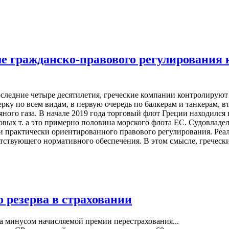
ме гражданско-правового регулирования
оследние четыре десятилетия, греческие компании контролируют
ерку по всем видам, в первую очередь по балкерам и танкерам, 
ного газа. В начале 2019 года торговый флот Греции находился
ровых т. а это примерно половина морского флота ЕС. Судовладе
 и практически ориентированного правового регулирования. Реа
тствующего нормативного обеспечения. В этом смысле, гречески
 резерва в страховании
а минусом начисляемой премии перестрахования...