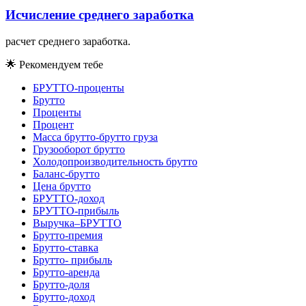
Исчисление среднего заработка
расчет среднего заработка.
🌟
Рекомендуем тебе
БРУТТО-проценты
Брутто
Проценты
Процент
Масса брутто-брутто груза
Грузооборот брутто
Холодопроизводительность брутто
Баланс-брутто
Цена брутто
БРУТТО-доход
БРУТТО-прибыль
Выручка–БРУТТО
Брутто-премия
Брутто-ставка
Брутто- прибыль
Брутто-аренда
Брутто-доля
Брутто-доход