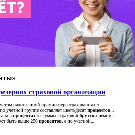
енты»
езервах страховой организации
четом начисленной премии перестрахования по...
 по учетной группе составляет шестьдесят
процентов
...
тана в
процентах
от суммы страховой
брутто
-премии...
ожет быть выше 250
процентов
, а по учетной...