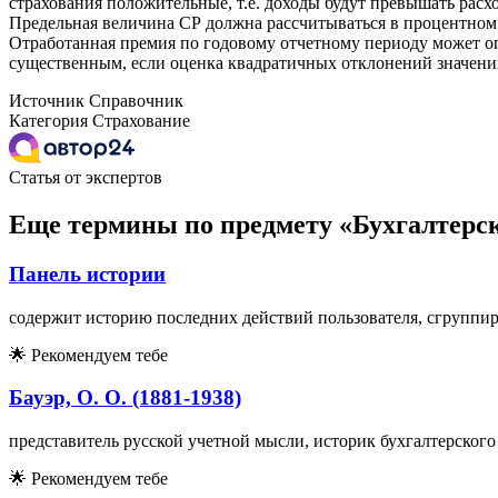
страхования положительные, т.е. доходы будут превышать расх
Предельная величина СР должна рассчитываться в процентно
Отработанная премия по годовому отчетному периоду может о
существенным, если оценка квадратичных отклонений значен
Источник
Справочник
Категория
Страхование
Статья от экспертов
Еще термины по предмету «Бухгалтерск
Панель истории
содержит историю последних действий пользователя, сгруппи
🌟
Рекомендуем тебе
Бауэр, О. О. (1881-1938)
представитель русской учетной мысли, историк бухгалтерского 
🌟
Рекомендуем тебе