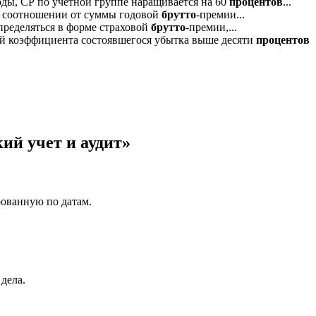
оды, СР по учетной группе наращивается на 60
процентов
...
м соотношении от суммы годовой
брутто
-премии...
пределяться в форме страховой
брутто
-премии,...
ий коэффициента состоявшегося убытка выше десяти
процентов
ий учет и аудит»
рованную по датам.
дела.