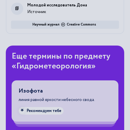
Молодой исследователь Дона
Источник
Научный журнал
Creative Commons
Еще термины по предмету
«Гидрометеорология»
Изофота
А
линия равной яркости небесного свода.
чи
пр
зн
Рекомендуем тебе
🌟
ве
за
ме