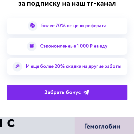
за подписку на наш тг-канал
Нагрузка электроагрегата (элек
Перегрузка электроагрегата (эл
📚
Более 70% от цены реферата
Развертывание электроагрегата 
🍔
Сэкономленные 1 000 ₽ на еду
Свертывание электроагрегата (
Смотреть больше терминов
Эксплуатация электроагрегата 
🎉
И еще более 20% скидки на другие работы
Автоматическое управление
Забрать бонус
Аварийная защита электроагрега
 с
Аварийный режим электроагрега
Автоматизированный (автоматизи