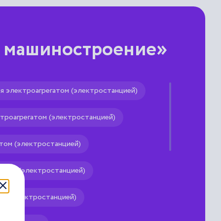
е машиностроение»
я электроагрегатом (электростанцией)
троагрегатом (электростанцией)
= 109 вт).
атом (электростанцией)
гатом (электростанцией)
ом (электростанцией)