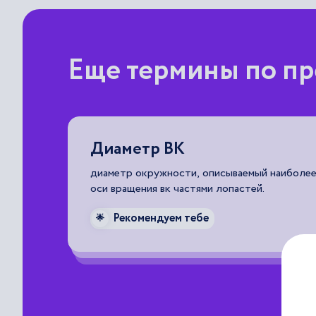
Еще термины по п
Простой (ВЭУ) (standstill)
ыми от
состояние вэу, при котором ее ветроагрегат 
Рекомендуем тебе
🌟