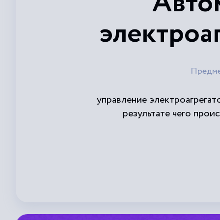
Авто
электроа
Предм
управление электроагрегат
результате чего прои