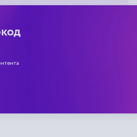
окод
онтента