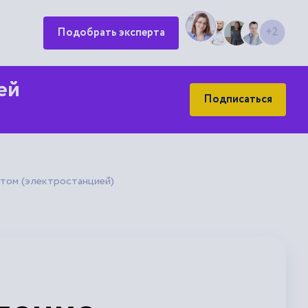
Подобрать эксперта
+2
ей
Подписаться
атом (электростанцией)