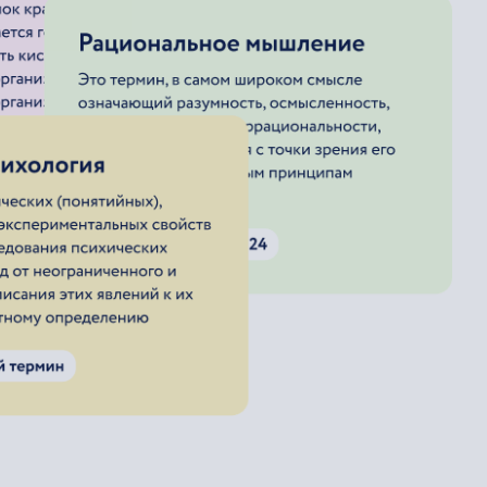
лектростанции)
регата (электростанции)
гата (электростанции)
оагрегата (электростанции)
гата (электростанции)
агрегата (электростанции)