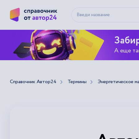
Забир
А еще та
Справочник Автор24
Термины
Энергетическое м