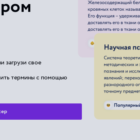
ером
Время пуска электроагрегата (э
Выходное устройство электроаг
Длительная работа электроагре
и загрузи свое
Заземляющее устройство электр
чить термины с помощью
Заземляющий зажим электроагре
Максимальная мощность электро
жер