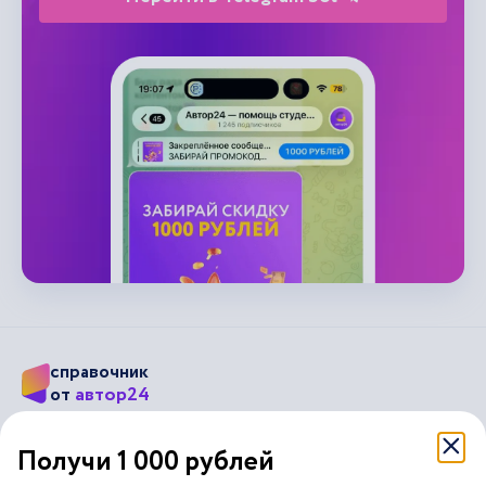
справочник
автор24
от
Подписывайся на наши соц. сети
Получи 1 000 рублей