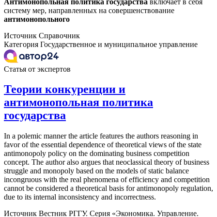
Антимонопольная
политика
государства
включает в себя
систему мер, направленных на совершенствование
антимонопольного
Источник
Справочник
Категория
Государственное и муниципальное управление
Статья от экспертов
Теории конкуренции и
антимонопольная политика
государства
In a polemic manner the article features the authors reasoning in
favor of the essential dependence of theoretical views of the state
antimonopoly policy on the dominating business competition
concept. The author also argues that neoclassical theory of business
struggle and monopoly based on the models of static balance
incongruous with the real phenomena of efficiency and competition
cannot be considered a theoretical basis for antimonopoly regulation,
due to its internal inconsistency and incorrectness.
Источник
Вестник РГГУ. Серия «Экономика. Управление.