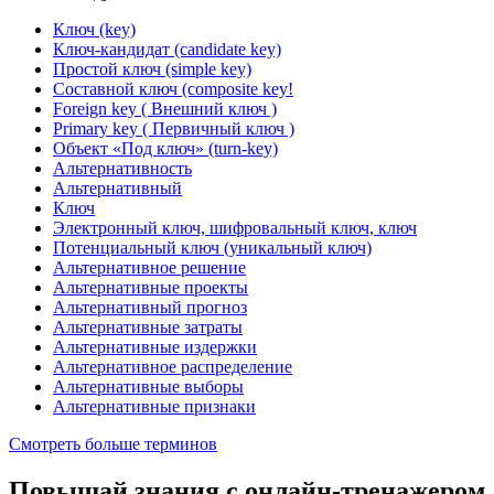
Ключ (key)
Ключ-кандидат (candidate key)
Простой ключ (simple key)
Составной ключ (composite key!
Foreign key ( Внешний ключ )
Primary key ( Первичный ключ )
Объект «Под ключ» (turn-key)
Альтернативность
Альтернативный
Ключ
Электронный ключ, шифровальный ключ, ключ
Потенциальный ключ (уникальный ключ)
Альтернативное решение
Альтернативные проекты
Альтернативный прогноз
Альтернативные затраты
Альтернативные издержки
Альтернативное распределение
Альтернативные выборы
Альтернативные признаки
Смотреть больше терминов
Повышай знания с онлайн-тренажером