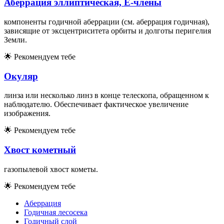
Аберрация эллиптическая, E-члены
компоненты годичной аберрации (см. аберрация годичная),
зависящие от эксцентриситета орбиты и долготы перигелия
Земли.
🌟
Рекомендуем тебе
Окуляр
линза или несколько линз в конце телескопа, обращенном к
наблюдателю. Обеспечивает фактическое увеличение
изображения.
🌟
Рекомендуем тебе
Хвост кометный
газопылевой хвост кометы.
🌟
Рекомендуем тебе
Аберрация
Годичная лесосека
Годичный слой