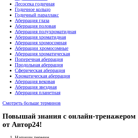
Лесосека годичная
Годичное кольцо
Годичный параллакс
Аберрация глаза
Аберрация половая
Аберрация полухроматидная
Аберрация хроматидная
Аберрация хромосомная
Аберрации хромосомные
Аберрация хроматическая
Поперечная аберрация
Продольная аберрация
Сферическая аберрация
Хроматическая аберрация
Аберрация вековая
Аберрация звездная
Аберрация планетная
Смотреть больше терминов
Повышай знания с онлайн-тренажером
от Автор24!
Напиши термин