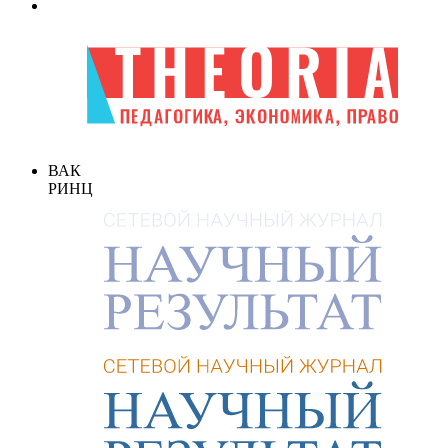
ВАК
РИНЦ