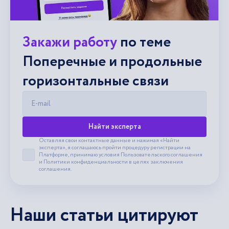
Закажи работу
по теме
Поперечные и продольные
горизонтальные связи
E-mail
Найти эксперта
Оставляя свои контактные данные и нажимая «Найти
эксперта», я соглашаюсь пройти процедуру регистрации на
Платформе, принимаю условия
Пользовательского соглашения
Принять пользовательское соглашение
и
Политики конфиденциальности
в целях заключения
соглашения.
Наши статьи цитируют