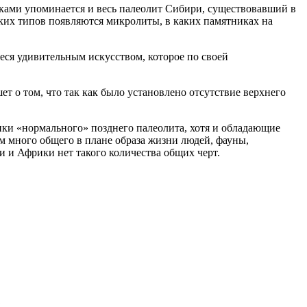
иками упоминается и весь палеолит Сибири, существовавший в
рских типов появляются микролиты, в каких памятниках на
еся удивительным искусством, которое по своей
т о том, что так как было установлено отсутствие верхнего
ики «нормального» позднего палеолита, хотя и обладающие
 много общего в плане образа жизни людей, фауны,
и и Африки нет такого количества общих черт.