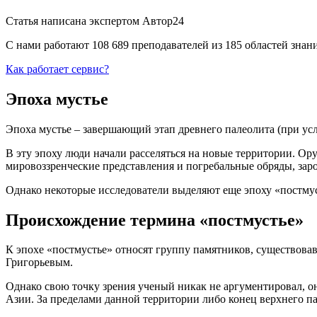
Статья написана экспертом
Автор24
С нами работают 108 689 преподавателей из 185 областей зна
Как работает сервис?
Эпоха мустье
Эпоха мустье – завершающий этап древнего палеолита (при усло
В эту эпоху люди начали расселяться на новые территории. Ор
мировоззренческие представления и погребальные обряды, заро
Однако некоторые исследователи выделяют еще эпоху «постмус
Происхождение термина «постмустье»
К эпохе «постмустье» относят группу памятников, существовавш
Григорьевым.
Однако свою точку зрения ученый никак не аргументировал, о
Азии. За пределами данной территории либо конец верхнего па