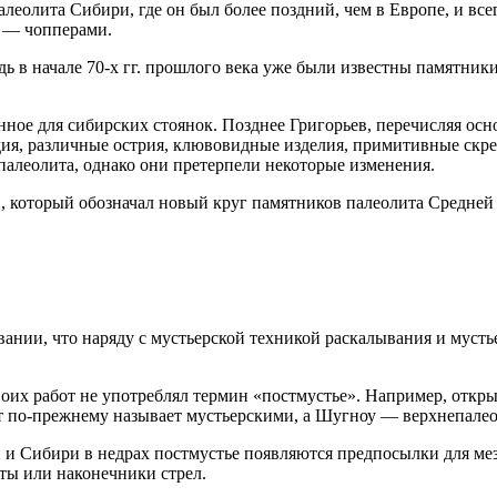
еолита Сибири, где он был более поздний, чем в Европе, и все
м — чопперами.
дь в начале 70-х гг. прошлого века уже были известны памятник
ное для сибирских стоянок. Позднее Григорьев, перечисляя осн
дия, различные острия, клювовидные изделия, примитивные скре
 палеолита, однако они претерпели некоторые изменения.
е», который обозначал новый круг памятников палеолита Средней
ании, что наряду с мустьерской техникой раскалывания и муст
своих работ не употреблял термин «постмустье». Например, откр
т по-прежнему называет мустьерскими, а Шугноу — верхнепалео
и и Сибири в недрах постмустье появляются предпосылки для ме
ты или наконечники стрел.