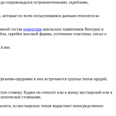
гда сопровождался остроконечниками, скреблами,
и, которые по всем согласующимся данным относятся ко
овной состав
инвентаря
ашельских памятников Венгрии и
бла, скребки высокой формы, усеченные пластины, писал о
 Азии:
ьерскими-орудиями в них встречаются группы типов орудий,
ытую стоянку Худжи он относит или к концу мустьерской или к
литической стоянками.
золита, из мустьерских типов вырастают непосредственно