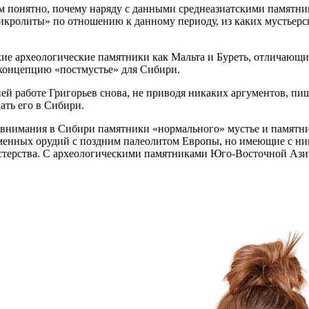
ем понятно, почему наряду с данными среднеазиатскими памятн
н «микролиты» по отношению к данному периоду, из каких мустье
акие археологические памятники как Мальта и Буреть, отличающи
 концепцию «постмустье» для Сибири.
й работе Григорьев снова, не приводя никаких аргументов, пише
ать его в Сибири.
з внимания в Сибири памятники «нормального» мустье и памятн
менных орудий с поздним палеолитом Европы, но имеющие с ним
мастерства. С археологическими памятниками Юго-Восточной Ази