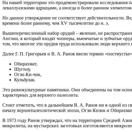
На нашей территории это продемонстрировали исследования пал
леваллуазскими ядршцами, а иногда и более ранним элементо
Но данное утверждение не соответствует действительности. Ве
времени более раннему, чем XV тысячелетие до н. э.
Вышеперечисленный набор орудий – явление, не распространен
Англии, в который входят чопперы, выемчатые и зубчатые ору
том, что многие эти орудия труда использовали люди верхнего
Далее Г. П. Григорьев и В. А. Ранов ввели термин «постмусть
Обирахмат,
Шугноу,
Огзи-Ки-чик,
Кульбулак.
Это разнокультурные памятники. Они объединены на том основ
характерных для верхнего палеолита.
Стоит отметить, что в дальнейшем В. А. Ранов ни в одной из 
началу верхнепалеолитической эпохи, Огзи-Кизик и Обирахма
В 1973 году Ранов утверждал, что на территории Средней Ази
микролиты, на мустьерских заготовках изготовляются микроли