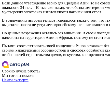
Если данное утверждение верно для Средней Азии, то не совс
диапазоне 34 тыс. - 10 тыс. лет назад, что обозначает терми
мустьерских заготовках изготовляются наконечники стрел.
В возражениях авторам тезисов говорилось также о том, что т
выразительности не уступает европейскому, не вписываются в
Но данные возражения остались без внимания. В своей последне
палеолита на территории Азии и Африки, поэтому не стоит иск
Пытаясь соответствовать своей концепции Ранов оставляет бе
своими характерными особенностями в способах обработки ка
особенностей строительства домов, искусства, косторезного 
Срочно нужна работа?
Мы готовы помочь!
Найти эксперта