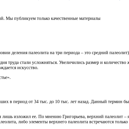
ний. Мы публикуем только качественные материалы
вии деления палеолита на три периода – это средний палеолит). 
удия труда стали усложняться. Увеличились размер и количество
ждается искусство.
тье».
их в период от 34 тыс. до 10 тыс. лет назад. Данный термин бы
н лишь изложил ее. По мнению Григорьева, верхний палеолит –
леолита, либо элементы верхнего палеолита встречаются только