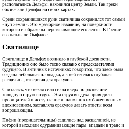
располагались Дельфы, находился центр Земли. Так греки
обозначали Дельфы на своих картах.
Среди сохранившихся руин святилища сохранился тот самый
«пуп Земли». Это мраморное изваяние, на поверхности
которого изображены перетягивающие его ленты. В Греции
его называли Омфалос.
Святилище
Святилище в Дельфах возникло в глубокой древности.
Традиционно оно было тесно связано с предсказателями
будущего. В античных источниках говорится, что здесь была
создана небольшая площадка, а в ней имелась глубокая
расщелина, отверстая для оракулов.
Считалась, что некая сила гнала вверх по расщелине
холодную струю воздуха. Эта струя воздуха приводила
прорицателей в исступление и, наполнив их божественным
вдохновением, заставляла оракулов давать ответы всем
вопрошающим.
Пифии (прорицательницы) садились над расщелиной, из
которой выходили одурманивающие пары, впадали в транс и