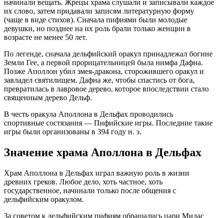
начинали вещать. Жрецы храма слушали и записывали каждое
их слово, затем придавали записям литературную форму
(чаще в виде стихов). Сначала пифиями были молодые
девушки, но позднее на их роль брали только женщин в
возрасте не менее 50 лет.
По легенде, сначала дельфийский оракул принадлежал богине
Земли Гее, а первой прорицательницей была нимфа Дафна.
Позже Аполлон убил змея-дракона, сторожившего оракул и
завладел святилищем. Дафна же, чтобы спастись от бога,
превратилась в лавровое дерево, которое впоследствии стало
священным дерево Дельф.
В честь оракула Аполлона в Дельфах проводились
спортивные состязания — Пифийские игры. Последние такие
игры были организованы в 394 году н. э.
Значение храма Аполлона в Дельфах
Храм Аполлона в Дельфах играл важную роль в жизни
древних греков. Любое дело, хоть частное, хоть
государственное, начинали только после общения с
дельфийским оракулом.
За советом к дельфийским пифиям обращались цари Мидас