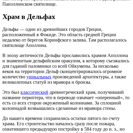
Панэллинском святилище.
Храм в Дельфах
Дельфы — один из древнейших городов Греции,
расположенный в Фокиде. Это область средней Греции
недалеко от берегов Коринфского залива. Там располагалось
святилище Аполлона.
В эпоху античности Дельфы прославились храмом Аполлона
и знаменитым дельфийским оракулом, к которому съезжались
для гаданий паломники со всей Ойкумены. За несколько
веков на территории Дельф сконцентрировалось огромное
количество
уникальных
произведений архитектуры, а также
великолепных статуй из мрамора и бронзы.
Это был
классический
древнегреческий храм, получивший
название периптера, что в переводе означает «оперенный», то
есть со всех сторон окруженный колоннами. За сплошной
колоннадой возвышались сделанные из мрамора стены.
До нашего времени сохранились остатки пятого по счету
храма. Его строительство началось сразу после пожара,
охватившего предыдущую постройку в 584 году до н. э., но