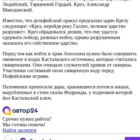
Лидийский, Тарквиний Гордый, Крез, Александр
Македонский.
Известно, что дельфийский оракул предсказал царю Крезу
следующее: «Крез, перейдя реку Галлис, великое царство
разрушит». Крез обрадовался, решив, что ему удастся
одержать победу, развязал войну, однако разрушенным
оказалось его собственное царство.
Перед тем как войти в храм Аполлона нужно было совершить
омовение в водах Кастальского источника, которые считались
священными. Они очищали служителей храмов от скверны.
Участники состязаний пили священную воду перед
Пифийскими играми.
Паломники приносили дары, хранившиеся потом в нишах,
вырубленных в стене скалы Федриады, у подножия которой
бил Кастальский ключ.
Срочно нужна работа?
Мы готовы помочь!
Найти эксперта