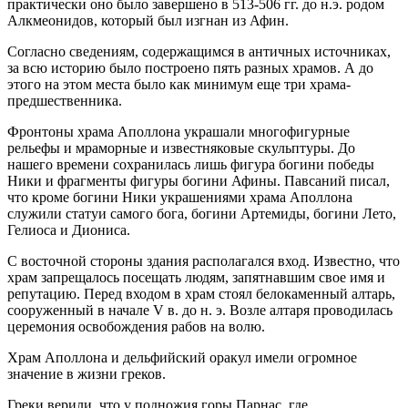
практически оно было завершено в 513-506 гг. до н.э. родом
Алкмеонидов, который был изгнан из Афин.
Согласно сведениям, содержащимся в античных источниках,
за всю историю было построено пять разных храмов. А до
этого на этом места было как минимум еще три храма-
предшественника.
Фронтоны храма Аполлона украшали многофигурные
рельефы и мраморные и известняковые скульптуры. До
нашего времени сохранилась лишь фигура богини победы
Ники и фрагменты фигуры богини Афины. Павсаний писал,
что кроме богини Ники украшениями храма Аполлона
служили статуи самого бога, богини Артемиды, богини Лето,
Гелиоса и Диониса.
С восточной стороны здания располагался вход. Известно, что
храм запрещалось посещать людям, запятнавшим свое имя и
репутацию. Перед входом в храм стоял белокаменный алтарь,
сооруженный в начале V в. до н. э. Возле алтаря проводилась
церемония освобождения рабов на волю.
Храм Аполлона и дельфийский оракул имели огромное
значение в жизни греков.
Греки верили, что у подножия горы Парнас, где