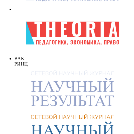
ВАК
РИНЦ