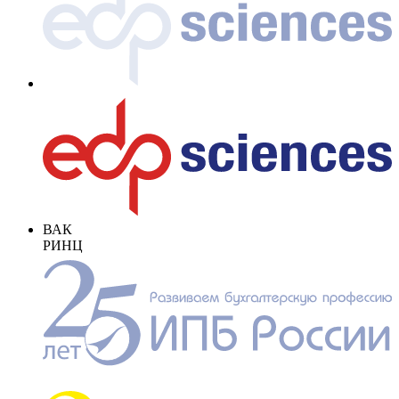
ВАК
РИНЦ