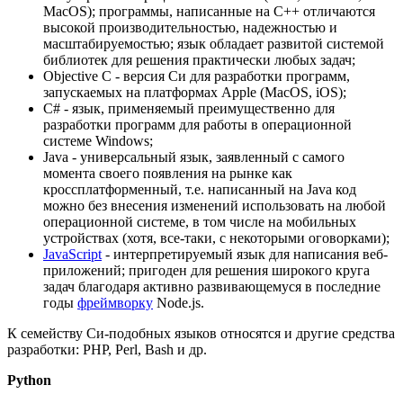
MacOS); программы, написанные на C++ отличаются
высокой производительностью, надежностью и
масштабируемостью; язык обладает развитой системой
библиотек для решения практически любых задач;
Objective C - версия Си для разработки программ,
запускаемых на платформах Apple (MacOS, iOS);
C# - язык, применяемый преимущественно для
разработки программ для работы в операционной
системе Windows;
Java - универсальный язык, заявленный с самого
момента своего появления на рынке как
кроссплатформенный, т.е. написанный на Java код
можно без внесения изменений использовать на любой
операционной системе, в том числе на мобильных
устройствах (хотя, все-таки, с некоторыми оговорками);
JavaScript
- интерпретируемый язык для написания веб-
приложений; пригоден для решения широкого круга
задач благодаря активно развивающемуся в последние
годы
фреймворку
Node.js.
К семейству Си-подобных языков относятся и другие средства
разработки: PHP, Perl, Bash и др.
Python