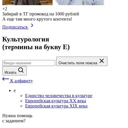
+2
Забирай в ТГ промокод на 1000 рублей
А еще там много крутого контента!
Подписаться
Культурология
(термины на букву Е)
Очистить поле поиска
Искать
К алфавиту
е
Единство человечества в культуре
Европейская культура XX века
Европейская культура XIX века
Нужна помощь
с заданием?