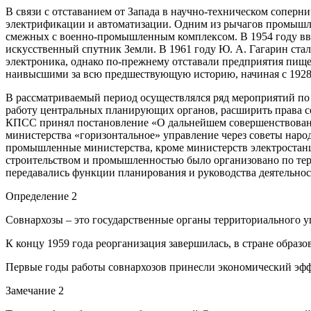
В связи с отставанием от Запада в научно-техническом соперн
электрификации и автоматизации. Одним из рычагов промышлен
смежных с военно-промышленным комплексом. В 1954 году ввод
искусственный спутник Земли. В 1961 году Ю. А. Гагарин ста
электроника, однако по-прежнему отставали предприятия пищ
наивысшими за всю предшествующую историю, начиная с 1928 го
В рассматриваемый период осуществлялся ряд мероприятий по 
работу центральных планирующих органов, расширить права с
КПСС принял постановление «О дальнейшем совершенствовани
министерства «горизонтальное» управление через советы наро
промышленные министерства, кроме министерств электростанц
строительством и промышленностью было организовано по тер
передавались функции планирования и руководства деятельно
Определение 2
Совнархозы – это государственные органы территориального 
К концу 1959 года реорганизация завершилась, в стране образов
Первые годы работы совнархозов принесли экономический эффек
Замечание 2