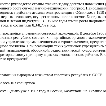
ичестве руководство страны ставило задачу добиться повышения
ного роста служил научно-технический прогресс. Наибольших ре
илась в действие атомная электростанция в Обнинске, в 1959 
л первым человеком, осуществившим полет в космос. Быстрыми 
евой и легкой индустрии. В 1950-ые годы темпы роста национа
да, и составляли 8,3-8,7% в год.
перестройке управления советской экономикой. В декабре 1956 
оюзных республик, советских и партийных органов в экономиче
и управления промышленностью и строительством», предлагавш
дного хозяйства. При реализации таких установок упразднялись
ий, авиационной, оборонной, радиотехнической, судостроител
риториальному принципу в рамках экономических районов. В ка
стью предприятий.
управления народным хозяйством советских республик и СССР.
алось 103 совнархоза.
т. Однако уже в 1962 году в России, Казахстане, на Украине б