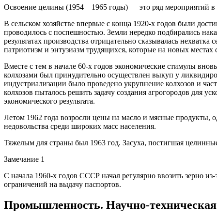
Освоение целины (1954—1965 годы) — это ряд мероприятий в 
В сельском хозяйстве впервые с конца 1920-х годов были дост
проводилось с поспешностью. Земли нередко подбирались нак
результатах производства отрицательно сказывалась нехватка с
патриотизм и энтузиазм трудящихся, которые на новых местах
Вместе с тем в начале 60-х годов экономические стимулы вно
колхозами был принудительно осуществлен выкуп у ликвидир
индустриализации было проведено укрупнение колхозов и час
колхозов пыталось решить задачу создания агрогородов для ус
экономического результата.
Летом 1962 года возросли цены на масло и мясные продукты, 
недовольства среди широких масс населения.
Тяжелым для страны был 1963 год. Засуха, постигшая целинные
Замечание 1
С начала 1960-х годов СССР начал регулярно ввозить зерно из-
ограничений на выдачу паспортов.
Промышленность. Научно-техническая