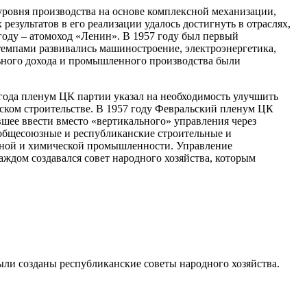
 уровня производства на основе комплексной механизации,
зультатов в его реализации удалось достигнуть в отраслях,
году – атомоход «Ленин». В 1957 году был первый
темпами развивались машиностроение, электроэнергетика,
льного дохода и промышленного производства были
года пленум ЦК партии указал на необходимость улучшить
ском строительстве. В 1957 году Февральский пленум ЦК
ее ввести вместо «вертикального» управления через
 общесоюзные и республиканские строительные и
ьной и химической промышленности. Управление
ждом создавался совет народного хозяйства, которым
ыли созданы республиканские советы народного хозяйства.