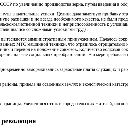
СССР по увеличению производства зерна, путём введения в обо
игнуты значительные успехи. Целина дала заметную прибавку зе
ануне распашки и не всегда необходимого качества, не были п
ельскохозяйственной техники и неприспособленность к условиям.
 сталкивались со сложными условиями труда.
вь вытесняются административным принуждением. Началось сокр
ованных МТС машинной техники, что отразилось отрицательно 
тичный перевод на положение совхозов. Количество колхозов с
корения на селе социальных преобразований. Эта мере требовал
одновременно замораживались заработные платы служащих и раб
 районы, привела на освоенных землях к экологической катастр
за границы. Увеличился отток в города сельских жителей, поско
 революция