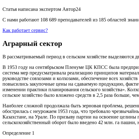
Статья написана экспертом
Автор24
С нами работают 108 689 преподавателей из 185 областей зна
Как работает сервис?
Аграрный сектор
В рассматриваемый период в сельском хозяйстве выделяются дв
В 1953 году на сентябрьском Пленуме ЦК КПСС была предприн
система мер предусматривала реализацию принципов материал
руководстве совхозами и колхозами, обеспечение всех хозяйст
повысились закупочные цены на сдаваемую продукцию, фактич
изменении практики планирования сельского хозяйства». Колхо
сельское хозяйство было вложено средств в 2,5 раза больше, че
Наиболее сложной продолжала быть зерновая проблема, решен
обострилась с неурожаем 1953 года, что требовало чрезвычайн
Казахстане, на Урале. По призыву партии на освоение целины 
сельскохозяйственный оборот было введено 42 млн. га пашни,
Определение 1