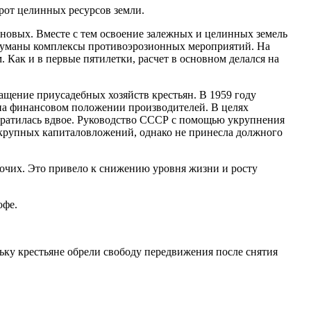
рот целинных ресурсов земли.
рновых. Вместе с тем освоение залежных и целинных земель
родуманы комплексы противоэрозионных мероприятий. На
 Как и в первые пятилетки, расчет в основном делался на
ащение приусадебных хозяйств крестьян. В 1959 году
на финансовом положении производителей. В целях
ократилась вдвое. Руководство СССР с помощью укрупнения
а крупных капиталовложений, однако не принесла должного
очих. Это привело к снижению уровня жизни и росту
офе.
льку крестьяне обрели свободу передвижения после снятия