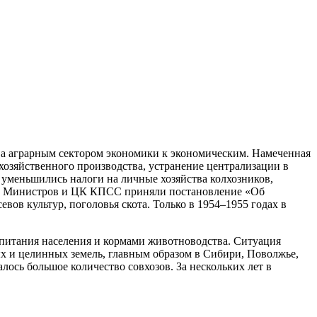
а аграрным сектором экономики к экономическим. Намеченная
озяйственного производства, устранение централизации в
 уменьшились налоги на личные хозяйства колхозников,
вет Министров и ЦК КПСС приняли постановление «Об
ов культур, поголовья скота. Только в 1954–1955 годах в
 питания населения и кормами животноводства. Ситуация
ых и целинных земель, главным образом в Сибири, Поволжье,
лось большое количество совхозов. За нескольких лет в