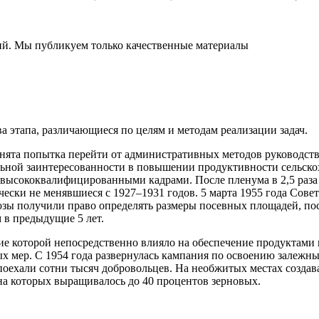
ний. Мы публикуем только качественные материалы
а этапа, различающиеся по целям и методам реализации задач.
ята попытка перейти от административных методов руководств
ьной заинтересованности в повышении продуктивности сельскох
в высококвалифицированными кадрами. После пленума в 2,5 раза
ески не менявшиеся с 1927–1931 годов. 5 марта 1955 года Со
зы получили право определять размеры посевных площадей, посев
м в предыдущие 5 лет.
ие которой непосредственно влияло на обеспечение продуктами
ых мер. С 1954 года развернулась кампания по освоению залежн
поехали сотни тысяч добровольцев. На необжитых местах создава
 на которых выращивалось до 40 процентов зерновых.