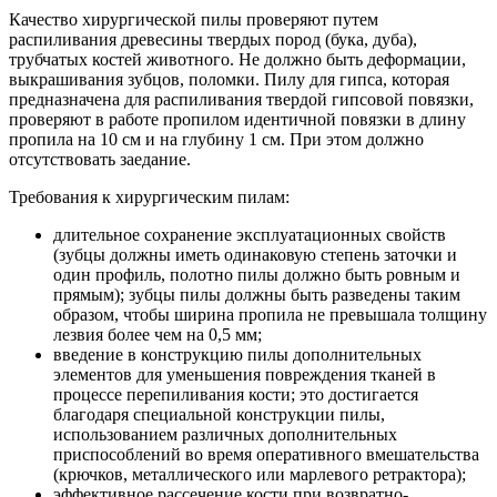
Качество хирургической пилы проверяют путем
распиливания древесины твердых пород (бука, дуба),
трубчатых костей животного. Не должно быть деформации,
выкрашивания зубцов, поломки. Пилу для гипса, которая
предназначена для распиливания твердой гипсовой повязки,
проверяют в работе пропилом идентичной повязки в длину
пропила на 10 см и на глубину 1 см. При этом должно
отсутствовать заедание.
Требования к хирургическим пилам:
длительное сохранение эксплуатационных свойств
(зубцы должны иметь одинаковую степень заточки и
один профиль, полотно пилы должно быть ровным и
прямым); зубцы пилы должны быть разведены таким
образом, чтобы ширина пропила не превышала толщину
лезвия более чем на 0,5 мм;
введение в конструкцию пилы дополнительных
элементов для уменьшения повреждения тканей в
процессе перепиливания кости; это достигается
благодаря специальной конструкции пилы,
использованием различных дополнительных
приспособлений во время оперативного вмешательства
(крючков, металлического или марлевого ретрактора);
эффективное рассечение кости при возвратно-