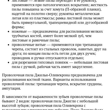
листовые — лезвие пилы переходит в ее рукоятку,
применяются при патологических вскрытиях; жесткость
пилы повышена за счет хомута (П-образной планки),
надетой на полотно сверху; рукоятка металлическая
литая или из пластмассы; рамка листовой пилы может
быть прямоугольной, трапециевидной или дугообразной
формы;
ножевые — предназначены для распиливания мелких
трубчатых костей, имеет более мелкий зуб, чем
листовые и рамочные пилы;
проволочные витые — применяются при трепанации
черепа, состоит из стальных проволок, навитых друг на
друга; по концам пилы есть петли для двух ручек;
проводник и ручки отпускаются отдельно;
для разрезания гипсовых повязок — небольшая листовая
пила с ручкой, рабочая часть имеет закругление.
Проволочная пила Джильи-Оливекрона предназначена для
распиливания костной ткани. Варианты использования
проволочной пилы: трепанация черепа, вскрытие грудины,
ампутация.
В зависимости от выраженности зубьев проволочные пилы
бывают 2 видов: проволочная пила Джигли с небольшой
высотой зубцов; проволочная пила Оливекрона с
выраженными клиновидными зубцами. Пила Джигли была