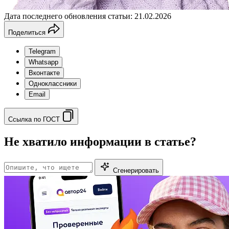
Дата последнего обновления статьи: 21.02.2026
Поделиться
Telegram
Whatsapp
Вконтакте
Одноклассники
Email
Ссылка по ГОСТ
Не хватило информации в статье?
Сгенерировать