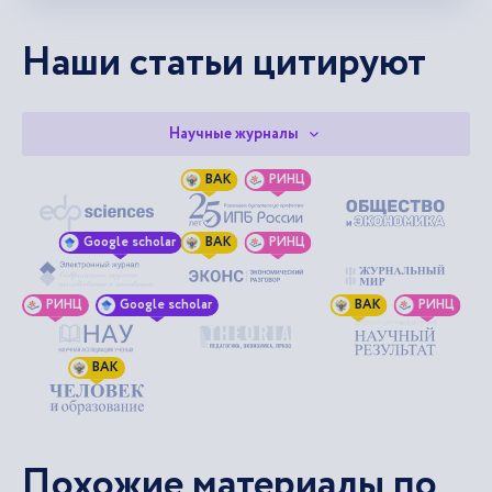
Наши статьи цитируют
Научные журналы
ВАК
РИНЦ
Google scholar
ВАК
РИНЦ
РИНЦ
Google scholar
ВАК
РИНЦ
ВАК
Похожие материалы по