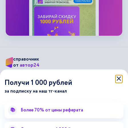
справочник
автор24
от
Подписывайся на наши соц. сети
Получи 1 000 рублей
за подписку на наш тг-канал
Научные статьи
Отзывы об Автор24
Лекторий
Последние статьи
📚
Более 70% от цены реферата
Методические указания
Помощь эксперта
Справочник терминов
Справочник рефератов