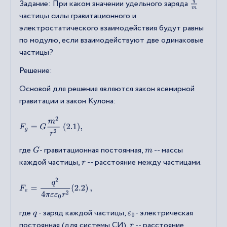
Задание: При каком значении удельного заряда
q
m
частицы силы гравитационного и
электростатического взаимодействия будут равны
по модулю, если взаимодействуют две одинаковые
частицы?
Решение:
Основой для решения являются закон всемирной
гравитации и закон Кулона:
F
g
=
G
m
2
r
2
(
2.1
)
,
где
- гравитационная постоянная,
-- массы
G
m
каждой частицы,
-- расстояние между частицами.
r
F
e
=
q
2
4
π
ε
ε
0
r
2
(
2.2
)
,
где
- заряд каждой частицы,
- электрическая
q
ε
0
постоянная (для системы СИ),
-- расстояние
r