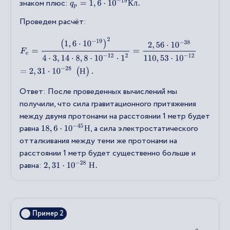
знаком плюс:
q
p
=
1
,
6
⋅
10
−
19
К
л
.
К
л
Проведем расчёт:
F
e
=
(
1
,
6
⋅
10
−
19
)
2
4
⋅
3
,
14
⋅
8
,
8
⋅
10
−
12
⋅
1
2
=
2
,
56
⋅
10
−
38
110
,
53
⋅
10
−
1
Н
Ответ: После проведенных вычислений мы
получили, что сила гравитационного притяжения
между двумя протонами на расстоянии 1 метр будет
равна
, а сила электростатического
18
,
6
⋅
10
−
45
Н
Н
отталкивания между теми же протонами на
расстоянии 1 метр будет существенно больше и
равна:
2
,
31
⋅
10
−
28
Н
.
Н
Пример 2