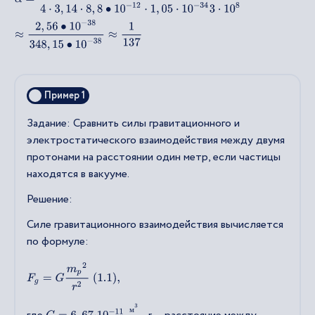
Пример 1
Задание: Сравнить силы гравитационного и
электростатического взаимодействия между двумя
протонами на расстоянии один метр, если частицы
находятся в вакууме.
Решение:
Силе гравитационного взаимодействия вычисляется
по формуле:
F
g
=
G
m
p
2
r
2
(
1.1
)
,
G
=
6
,
67
⋅
10
−
11
м
3
к
г
с
2
м