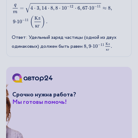
q
m
=
4
⋅
3
,
14
⋅
8
,
8
⋅
10
−
12
⋅
6
,
67
⋅
10
−
11
≈
8
,
9
⋅
10
−
11
(
К
л
к
г
)
.
К
л
к
г
Ответ: Удельный заряд частицы (одной из двух
8
,
9
⋅
10
−
11
К
л
к
г
.
К
л
одинаковых) должен быть равен
к
г
Срочно нужна работа?
Мы готовы помочь!