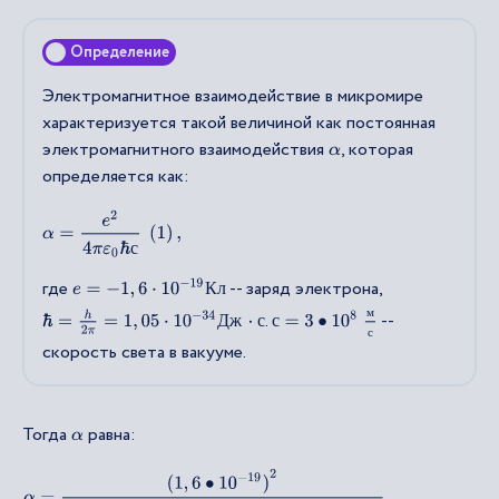
Определение
Электромагнитное взаимодействие в микромире
характеризуется такой величиной как постоянная
электромагнитного взаимодействия
, которая
α
определяется как:
α
=
e
2
4
π
ε
0
ℏ
с
(
1
)
,
с
где
-- заряд электрона,
e
=
−
1
,
6
⋅
10
−
19
К
л
К
л
с
=
3
•
10
8
м
с
м
.
--
ℏ
=
h
2
π
=
1
,
05
⋅
10
−
34
Д
ж
⋅
с
с
Д
ж
с
с
скорость света в вакууме.
Тогда
равна:
α
α
=
(
1
,
6
•
10
−
19
)
2
4
⋅
3
,
14
⋅
8
,
8
•
10
−
12
⋅
1
,
05
⋅
10
−
34
3
⋅
10
8
≈
2
,
56
•
10
−
38
3