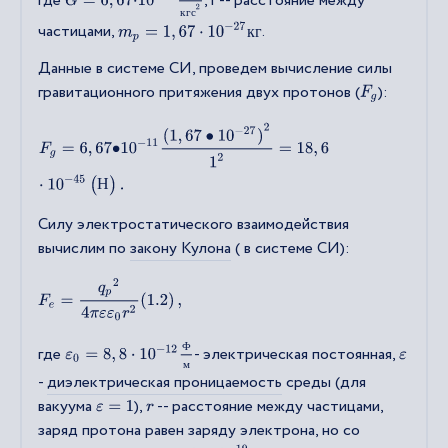
где
, r -- расстояние между
к
г
с
частицами,
.
m
p
=
1
,
67
⋅
10
−
27
к
г
к
г
Данные в системе СИ, проведем вычисление силы
гравитационного притяжения двух протонов (
):
F
g
F
g
=
6
,
67
•
10
−
11
(
1
,
67
•
10
−
27
)
2
1
2
=
18
,
6
⋅
10
−
45
(
Н
)
.
Н
Силу электростатического взаимодействия
вычислим по
закону Кулона
( в системе СИ):
F
e
=
q
p
2
4
π
ε
ε
0
r
2
(
1.2
)
,
ε
0
=
8
,
8
⋅
10
−
12
Ф
м
Ф
где
- электрическая постоянная,
ε
м
-
диэлектрическая проницаемость
среды (для
вакуума
),
-- расстояние между частицами,
ε
=
1
r
заряд протона равен заряду электрона, но со