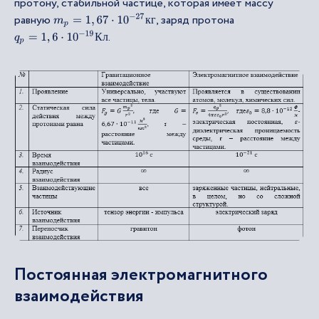
протону, стабильной частице, которая имеет массу
равную
, заряд протона
m
p
=
1
,
67
⋅
10
−
27
к
г
к
г
.
q
p
=
1
,
6
⋅
10
−
19
К
л
К
л
Постоянная электромагнитного
взаимодействия