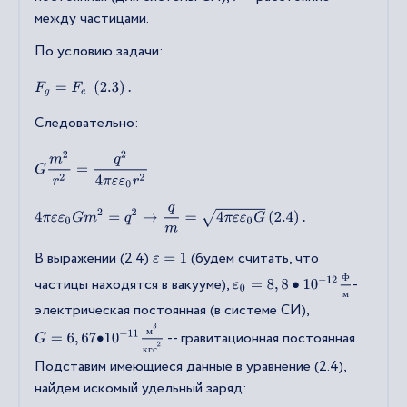
между частицами.
По условию задачи:
F
g
=
F
e
(
2.3
)
.
Следовательно:
G
m
2
r
2
=
q
2
4
π
ε
ε
0
r
2
4
π
ε
ε
0
G
m
2
=
q
2
→
q
m
=
4
π
ε
ε
0
G
(
2.4
)
.
В выражении (2.4)
(будем считать, что
ε
=
1
ε
0
=
8
,
8
•
10
−
12
Ф
м
Ф
частицы находятся в вакууме),
-
м
электрическая постоянная (в системе СИ),
G
=
6
,
67
•
10
−
11
м
3
к
г
с
2
м
-- гравитационная постоянная.
к
г
с
Подставим имеющиеся данные в уравнение (2.4),
найдем искомый удельный заряд: