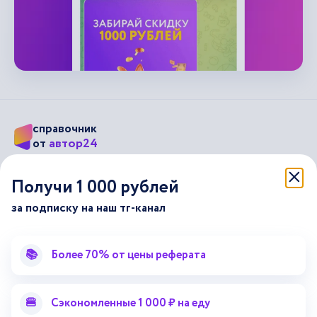
справочник
автор24
от
Подписывайся на наши соц. сети
Получи 1 000 рублей
за подписку на наш тг-канал
Научные статьи
Отзывы об Автор24
Лекторий
Последние статьи
📚
Более 70% от цены реферата
Методические указания
Помощь эксперта
Справочник терминов
Справочник рефератов
🍔
Сэкономленные 1 000 ₽ на еду