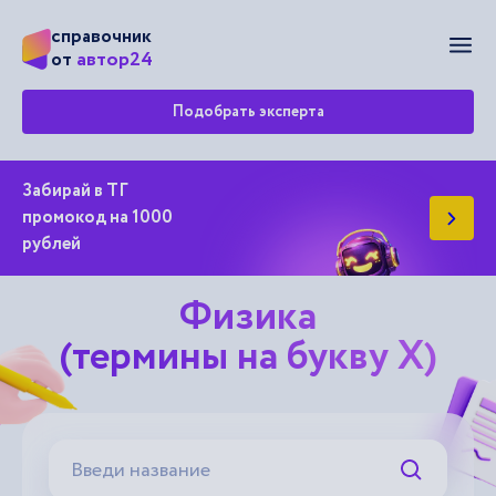
справочник
Мен
автор24
от
Подобрать эксперта
Забирай в ТГ
промокод на 1000
рублей
Физика
(термины на букву Х)
Искать