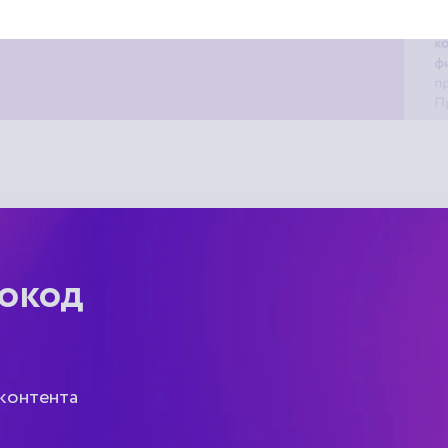
мокод
 контента