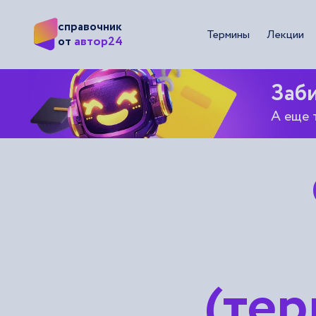
справочник
Термины
Лекции
автор24
от
Заби
А еще 
(тер