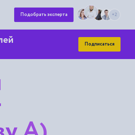
Подобрать эксперта
+2
лей
Подписаться
й
т
ву А)