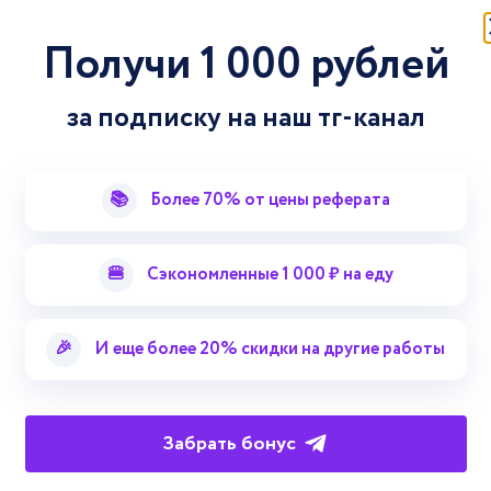
Акции их виды
Получи 1 000 рублей
за подписку на наш тг-канал
📚
Более 70% от цены реферата
🍔
Сэкономленные 1 000 ₽ на еду
🎉
И еще более 20% скидки на другие работы
Забрать бонус