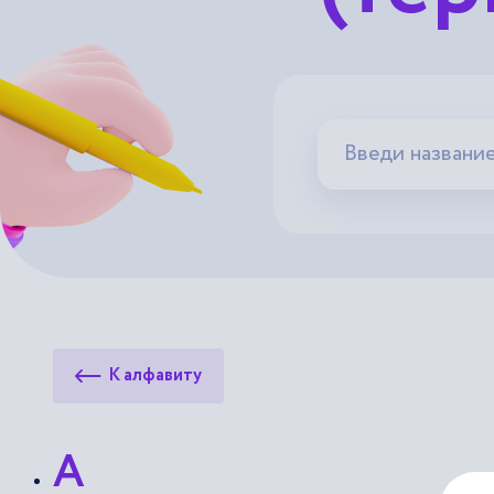
К алфавиту
А