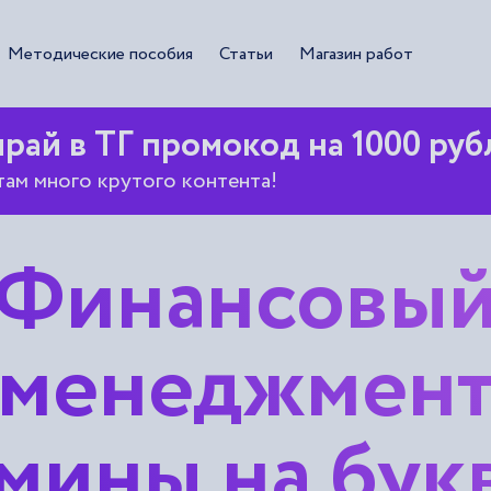
Методические пособия
Статьи
Магазин работ
рай в ТГ промокод на 1000 руб
там много крутого контента!
Финансовы
менеджмен
мины на бук