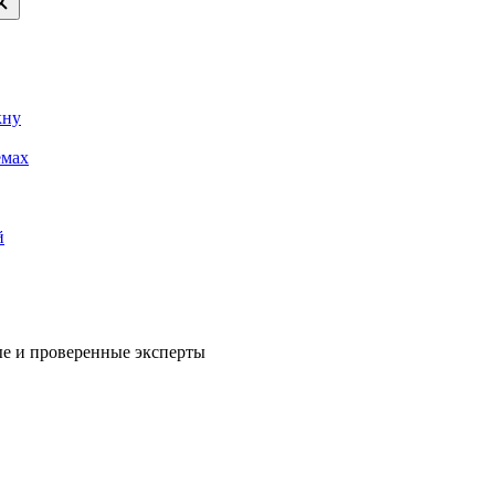
кну
емах
й
е и проверенные эксперты