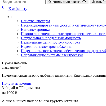
Очистить поле поиска
Искать
К алфавиту
н
Нанотранзисторы
Несанкционированный доступ к оптическому воло
Наноэлектроника
Накопители энергии в электроэнергетических сист
Натуральная и предельная мощность
Нелинейные цепи постоянного тока
Надежность электроснабжения
Надежность систем энергообеспечения предприяти
Направляющие системы электросвязи
Нужна помощь
с заданием?
Поможем справиться с любыми заданиями. Квалифицированны
Получить помощь
Забирай в ТГ промокод
на 1000 ₽
А еще в нашем канале много крутого контента