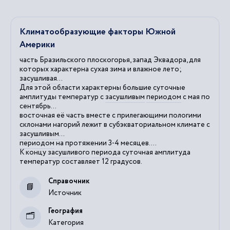
Климатообразующие факторы Южной
Америки
часть Бразильского плоскогорья, запад Эквадора, для
которых характерна сухая зима и влажное лето;
засушливая
...
Для этой области характерны большие суточные
амплитуды температур с
засушливым
периодом
с мая по
сентябрь...
восточная её часть вместе с прилегающими пологими
склонами нагорий лежит в субэкваториальном климате с
засушливым
...
периодом
на протяжении 3-4 месяцев....
К концу
засушливого
периода
суточная амплитуда
температур составляет 12 градусов.
Справочник
Источник
География
Категория