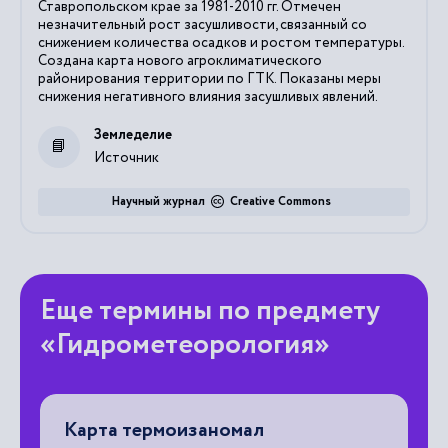
Ставропольском крае за 1981-2010 гг. Отмечен
незначительный рост засушливости, связанный со
снижением количества осадков и ростом температуры.
Создана карта нового агроклиматического
районирования территории по ГТК. Показаны меры
снижения негативного влияния засушливых явлений.
Земледелие
Источник
Научный журнал
Creative Commons
Еще термины по предмету
«Гидрометеорология»
Карта термоизаномал
А