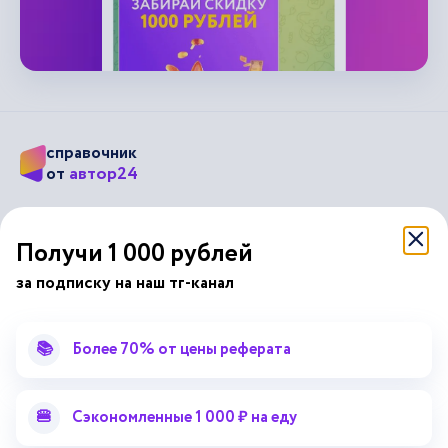
справочник
автор24
от
Подписывайся на наши соц. сети
Получи 1 000 рублей
за подписку на наш тг-канал
Научные статьи
Отзывы об Автор24
Лекторий
Последние статьи
📚
Более 70% от цены реферата
Методические указания
Помощь эксперта
Справочник терминов
Справочник рефератов
🍔
Сэкономленные 1 000 ₽ на еду
Статьи от экспертов
Поиск репетитора