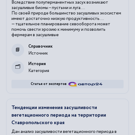
Вследствие полуперманентных засух возникают
засушливые
биомы – пустыни и луга....
По своей природе большинство
засушливых
экосистем
имеют достаточно низкую продуктивность....
— тщательное планирование севооборота может
помочь свести эрозию к минимуму и позволить
фермерам в
засушливые
Справочник
Источник
История
Категория
Статья от экспертов
Тенденции изменения засушливости
вегетационного периода на территории
Ставропольского края
Дан анализ засушливости вегетационного периода в