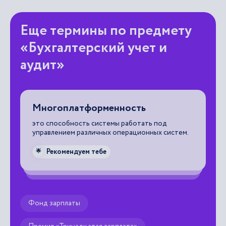
Еще термины по предмету
«Бухгалтерский учет и
аудит»
Многоплатформенность
К
это способность системы работать под
ст
управлением различных операционных систем.

Рекомендуем тебе
🌟
Фонд зарплаты