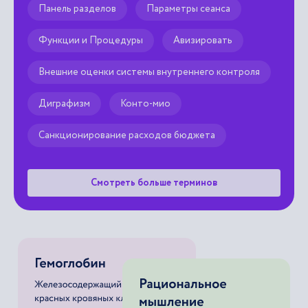
Панель разделов
Параметры сеанса
Функции и Процедуры
Авизировать
Внешние оценки системы внутреннего контроля
Диграфизм
Конто-мио
Санкционирование расходов бюджета
Смотреть больше терминов