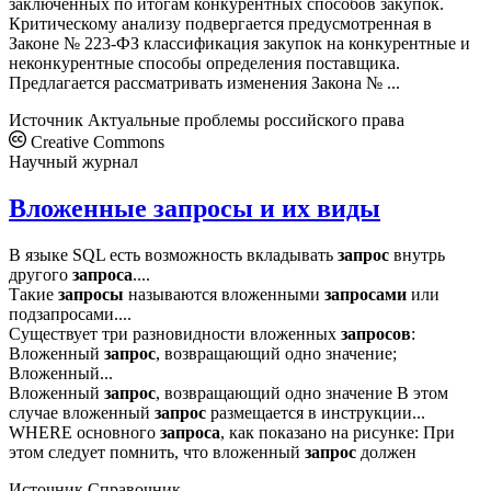
заключенных по итогам конкурентных способов закупок.
Критическому анализу подвергается предусмотренная в
Законе № 223-ФЗ классификация закупок на конкурентные и
неконкурентные способы определения поставщика.
Предлагается рассматривать изменения Закона № ...
Источник
Актуальные проблемы российского права
Creative Commons
Научный журнал
Вложенные запросы и их виды
В языке SQL есть возможность вкладывать
запрос
внутрь
другого
запроса
....
Такие
запросы
называются вложенными
запросами
или
подзапросами....
Существует три разновидности вложенных
запросов
:
Вложенный
запрос
, возвращающий одно значение;
Вложенный...
Вложенный
запрос
, возвращающий одно значение В этом
случае вложенный
запрос
размещается в инструкции...
WHERE основного
запроса
, как показано на рисунке: При
этом следует помнить, что вложенный
запрос
должен
Источник
Справочник