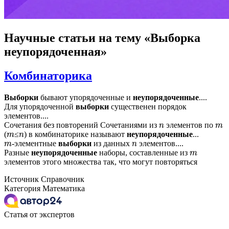
Научные статьи
на тему «Выборка
неупорядоченная»
Комбинаторика
Выборки
бывают упорядоченные и
неупорядоченные
....
Для упорядоченной
выборки
существенен порядок
элементов....
Сочетания без повторений Сочетаниями из
элементов по
n
m
(
≤
) в комбинаторике называют
неупорядоченные
...
m
n
-элементные
выборки
из данных
элементов....
m
n
Разные
неупорядоченные
наборы, составленные из
m
элементов этого множества так, что могут повторяться
Источник
Справочник
Категория
Математика
Статья от экспертов