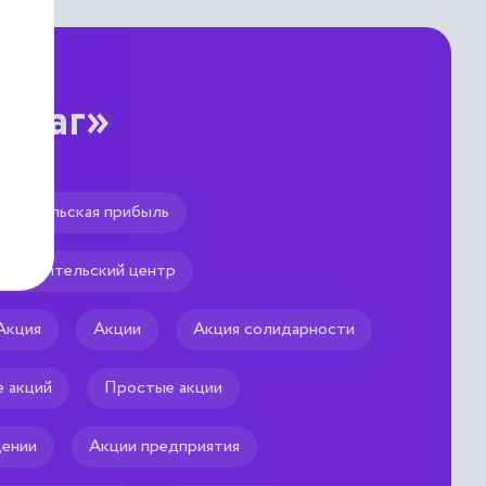
умаг»
редительская прибыль
Учредительский центр
.
Акция
Акции
Акция солидарности
 акций
Простые акции
щении
Акции предприятия