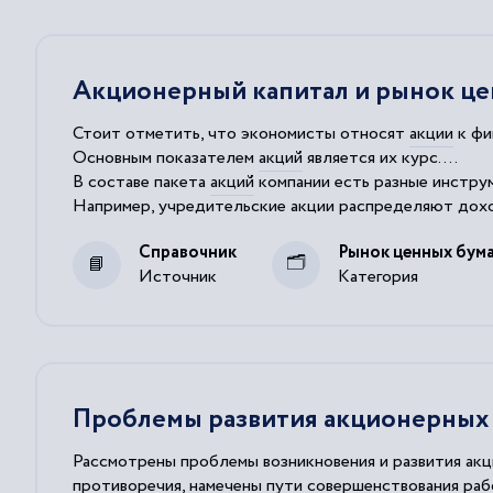
Акционерный капитал и рынок це
Стоит отметить, что экономисты относят
акции
к фи
Основным показателем
акций
является их курс....
В составе пакета
акций
компании есть разные инструм
Например,
учредительские
акции
распределяют доход
Это
акции
, принадлежащие наиболее известным и кру
Справочник
Рынок ценных бум
Источник
Категория
Проблемы развития акционерных 
Рассмотрены проблемы возникновения и развития ак
противоречия, намечены пути совершенствования раб