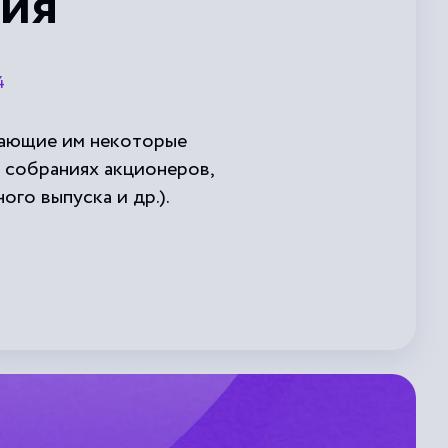
ция
4
дающие им некоторые
 собраниях акционеров,
го выпуска и др.).