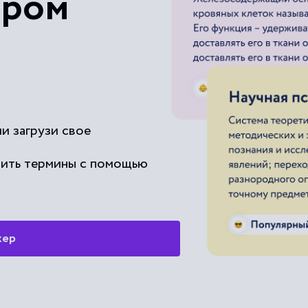
ером
и загрузи свое
чить термины с помощью
жер