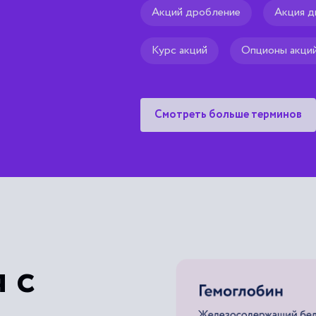
Акций дробление
Акция д
Курс акций
Опционы акци
Смотреть больше терминов
 с