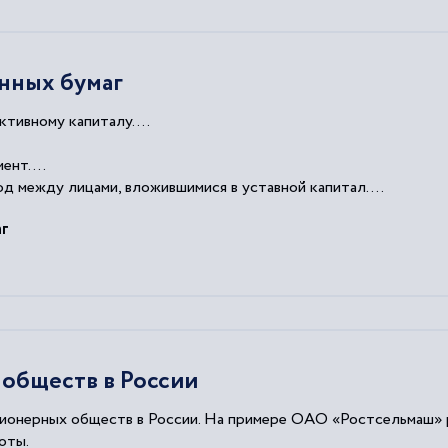
нных бумаг
ктивному капиталу....
ент....
 между лицами, вложившимися в уставной капитал....
пным компаниям.
аг
обществ в России
ционерных обществ в России. На примере ОАО «Ростсельмаш» 
оты.