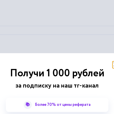
ериалы, инструменты, которыми не владела организации;
учредит
й
предприятия и его уставным капиталом.
Получи 1 000 рублей
номика
за подписку на наш тг-канал
📚
Более 70% от цены реферата