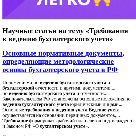
Научные статьи
на тему «Требования
к ведению бухгалтерского учета»
Основные нормативные документы,
определяющие методологические
основы бухгалтерского учета в РФ
Положениями по
ведению
бухгалтерского
учета
и
бухгалтерской
отчетности и другими документами....
по
ведению
бухгалтерского
учета
и отчетности....
Законодательством РФ установлены основные положения по
ведению
бухгалтерского
учета
юридическими лицами...
Основные
требования
к
ведению
учета
Ведение
учета
осуществляется на основании первичных документов,...
Требование
формировать рабочий план счетов подтверждено
и Законом РФ «О
бухгалтерском
учете
».