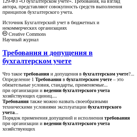
129-ФЗ «О бухгалтерском учете». Требования, на взгляд
автора, представляют совокупность средств выполнения
принципов бухгалтерского учета.
Источник
Бухгалтерский учет в бюджетных и
некоммерческих организациях
Creative Commons
Научный журнал
Требования и допущения в
бухгалтерском учете
Что такое
требования
и допущения в
бухгалтерском
учете
?...
Определение 1
Требования
в
бухгалтерском
учете
– это
обязательные условия, стандарты, применяемые...
при организации и
ведении
бухгалтерского
учета
хозяйствующих единиц....
Требования
также можно назвать своеобразными
техническими условиями эксплуатации
бухгалтерского
учета
...
Порядок применения допущений и исполнения
требования
при организации и
ведении
бухгалтерского
учета
хозяйствующих