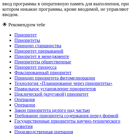
ввод программы в оперативную память для выполнения, при
котором никакие программы, кроме вводимой, не управляют
вводом.
🌟
Рекомендуем тебе
Приоритет
Приоритеты
Принцип старшинства
Приоритет прерываний
Приоритет в менеджменте
Приоритеты общественные
Приоритет процесса
Фиксированный приоритет
Принцип приоритета фитомелиорации
Технология «Планирование через приоритеты»
Правильное установление приоритетов
Циклический (круговой) приоритет
Операция
Операции
Закон приоритета целого над частью
Требование приоритета содержания перед формой
Государственные приоритеты научно-технического
развития
Производственная операция