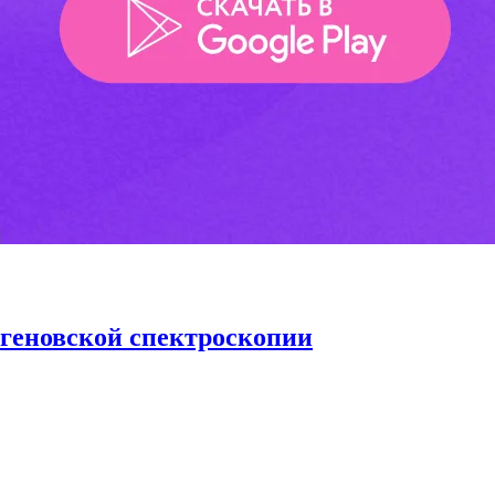
тгеновской спектроскопии