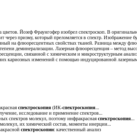
а цветов. Йозеф Фраунгофер изобрел спектроскоп. В оригинальн
т через призму, который преломляется в спектр. Изображение бу
ванный на флюоресцентных свойствах тканей. Разница между фл
 степени деминерализации. Лазерная флюоресценция – метод вы
ресценции, связанной с химическим и микроструктурным анали
нних кариозных изменений с помощью индуцированной лазерным
акрасная
спектроскопия
(ИК-
спектроскопия
...
лучение, исследование и применение спектров...
ных спектров молекул, поэтому инфракрасная
спектроскопия
...
 молекул, их химический состав, моменты инерции...
ракрасной
спектроскопии
: качественный анализ