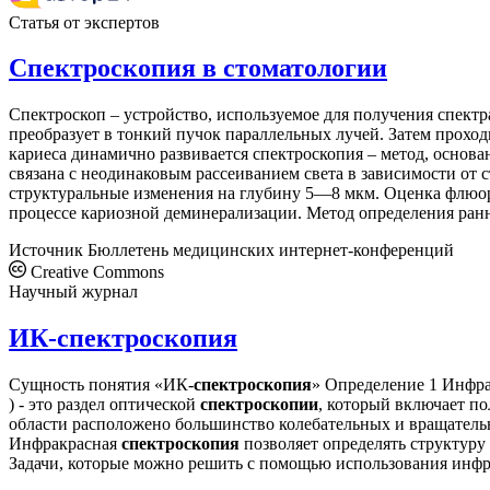
Статья от экспертов
Спектроскопия в стоматологии
Спектроскоп – устройство, используемое для получения спектр
преобразует в тонкий пучок параллельных лучей. Затем проходи
кариеса динамично развивается спектроскопия – метод, осно
связана с неодинаковым рассеиванием света в зависимости от
структуральные изменения на глубину 5—8 мкм. Оценка флюо
процессе кариозной деминерализации. Метод определения ра
Источник
Бюллетень медицинских интернет-конференций
Creative Commons
Научный журнал
ИК-спектроскопия
Сущность понятия «ИК-
спектроскопия
» Определение 1 Инфр
) - это раздел оптической
спектроскопии
, который включает по
области расположено большинство колебательных и вращатель
Инфракрасная
спектроскопия
позволяет определять структуру
Задачи, которые можно решить с помощью использования инф