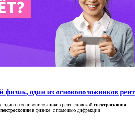
»
 физик, один из основоположников рен
к, один из основоположников рентгеновской
спектроскопии
...
спектроскопии
в физике, с помощью дифракции