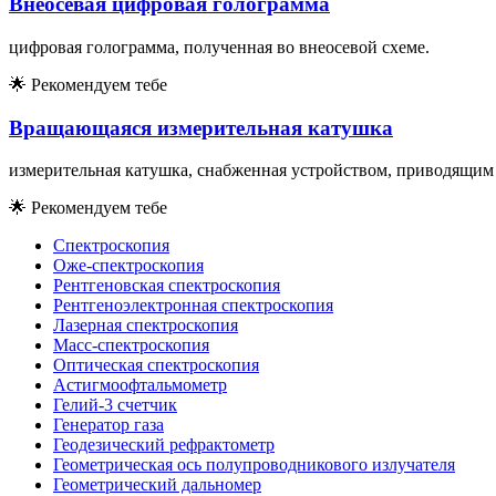
Внеосевая цифровая голограмма
цифровая голограмма, полученная во внеосевой схеме.
🌟
Рекомендуем тебе
Вращающаяся измерительная катушка
измерительная катушка, снабженная устройством, приводящим 
🌟
Рекомендуем тебе
Спектроскопия
Оже-спектроскопия
Рентгеновская спектроскопия
Рентгеноэлектронная спектроскопия
Лазерная спектроскопия
Масс-спектроскопия
Оптическая спектроскопия
Астигмоофтальмометр
Гелий-3 счетчик
Генератор газа
Геодезический рефрактометр
Геометрическая ось полупроводникового излучателя
Геометрический дальномер