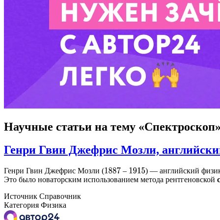
Научные статьи
на тему «Спектроскоп
Генри Гвин Джефрис Мозли, английский
Генри Гвин Джефрис Мозли (
–
) — английский физи
1887
1915
Это было новаторским использованием метода рентгеновской
Источник
Справочник
Категория
Физика