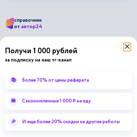
справочник
автор24
от
Подписывайся на наши соц. сети
Получи 1 000 рублей
за подписку на наш тг-канал
Научные статьи
Отзывы об Автор24
Лекторий
Последние статьи
📚
Более 70% от цены реферата
Методические указания
Помощь эксперта
Справочник терминов
Справочник рефератов
🍔
Сэкономленные 1 000 ₽ на еду
Статьи от экспертов
Поиск репетитора
Для правообладателей
🎉
И еще более 20% скидки на другие работы
Работа для преподавателей
Работа для репетиторов