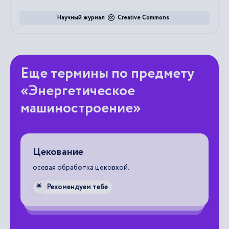
Научный журнал
Creative Commons
Еще термины по предмету
«Энергетическое
машиностроение»
Цекование
Д
осевая обработка цековкой.
ма
ес
на
Рекомендуем тебе
🌟
