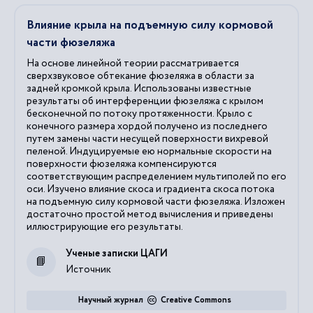
Влияние крыла на подъемную силу кормовой
части фюзеляжа
На основе линейной теории рассматривается
сверхзвуковое обтекание фюзеляжа в области за
задней кромкой крыла. Использованы известные
результаты об интерференции фюзеляжа с крылом
бесконечной по потоку протяженности. Крыло с
конечного размера хордой получено из последнего
путем замены части несущей поверхности вихревой
пеленой. Индуцируемые ею нормальные скорости на
поверхности фюзеляжа компенсируются
соответствующим распределением мультиполей по его
оси. Изучено влияние скоса и градиента скоса потока
на подъемную силу кормовой части фюзеляжа. Изложен
достаточно простой метод вычисления и приведены
иллюстрирующие его результаты.
Ученые записки ЦАГИ
Источник
Научный журнал
Creative Commons