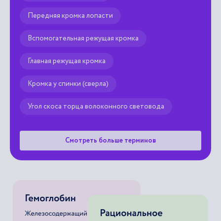
Передняя кромка лопасти
Вспомогательная режущая кромка
Главная режущая кромка
Кромка у спинки (сверла)
Угол скоса торца волоконного световода
Смотреть больше терминов