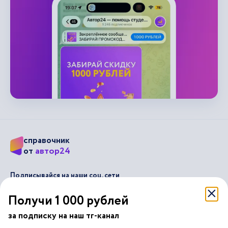
справочник
автор24
от
Подписывайся на наши соц. сети
Получи 1 000 рублей
Научные статьи
Отзывы об Автор24
за подписку на наш тг-канал