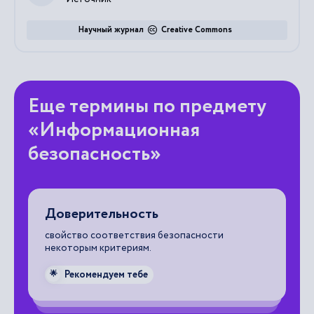
Научный журнал
Creative Commons
Еще термины по предмету
«Информационная
безопасность»
Доверительность
С
свойство соответствия безопасности
по
ью
некоторым критериям.
Tr
Do
бе
Рекомендуем тебе
🌟
ам
бе
А,