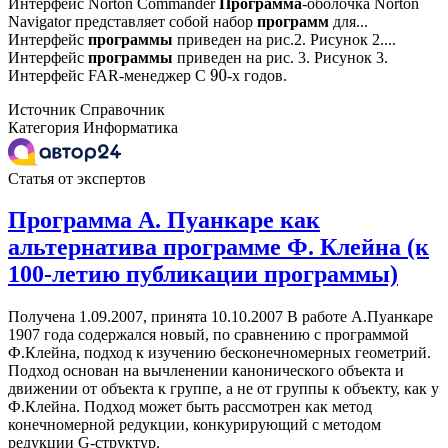
Интерфейс Norton Commander
Программа
-оболочка Norton
Navigator представляет собой набор
программ
для...
Интерфейс
программы
приведен на рис.2. Рисунок 2....
Интерфейс
программы
приведен на рис. 3. Рисунок 3.
Интерфейс FAR-менеджер С
-х годов.
90
Источник
Справочник
Категория
Информатика
Статья от экспертов
Программа А. Пуанкаре как
альтернатива программе Ф. Клейна (к
100-летию публикации программы)
Получена 1.09.2007, принята 10.10.2007 В работе А.Пуанкаре
1907 года содержался новый, по сравнению с программой
Ф.Клейна, подход к изучению бесконечномерных геометрий.
Подход основан на вычленении канонического объекта и
движении от объекта к группе, а не от группы к объекту, как у
Ф.Клейна. Подход может быть рассмотрен как метод
конечномерной редукции, конкурирующий с методом
редукции G-структур.