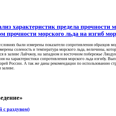
лиз характеристик предела прочности мо
ом прочности морского льда на изгиб мо
словиях были измерены показатели сопротивления образцов морс
мерены соленость и температура морского льда, величины, кото
я в заливе Лайчжоу, на западном и восточном побережье Ляодун
ния на характеристики сопротивления морского льда изгибу. Вы
орей России. А так же даны рекомендации по использованию с
 заливе.
едение»
й с раздувом)