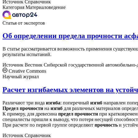
Источник
Справочник
Категория
Материаловедение
Статья от экспертов
Об определении предела прочности асф
В статье рассматривается возможность применения существую
результаты испытаний.
Источник
Вестник Сибирской государственной автомобильно
Creative Commons
Научный журнал
Расчет изгибаемых элементов на устой
Различают три вида
изгиба
: поперечный
изгиб
направлен попе
Предел
прочности
на
изгиб
для различных материалов определе
К примеру, для древесина
предел
прочности
при кратковременн
специалисты пришли к выводу, что потеря несущей способност
При расчете по первой группе определяют
прочность
и устойч
Источник
Справочник