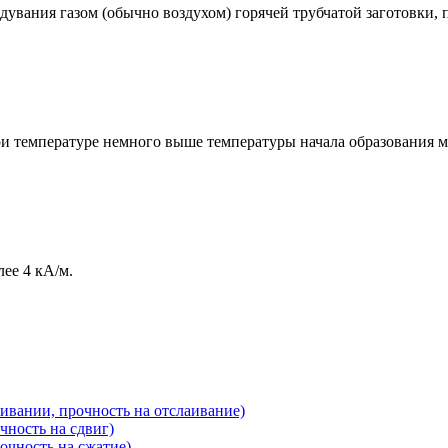
дувания газом (обычно воздухом) горячей трубчатой заготовки,
 температуре немного выше температуры начала образования март
ее 4 кА/м.
ивании, прочность на отслаивание)
чность на сдвиг)
очность на сжатие)