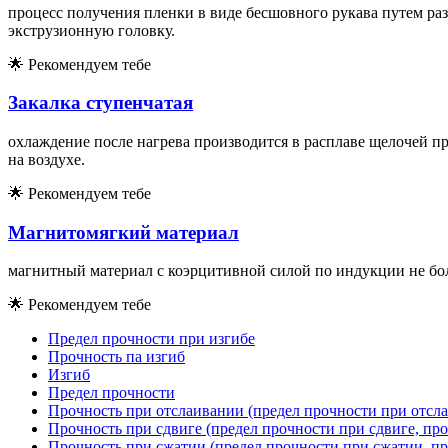
процесс получения пленки в виде бесшовного рукава путем раз
экструзионную головку.
🌟
Рекомендуем тебе
Закалка ступенчатая
охлаждение после нагрева производится в расплаве щелочей при
на воздухе.
🌟
Рекомендуем тебе
Магнитомягкий материал
магнитный материал с коэрцитивной силой по индукции не бол
🌟
Рекомендуем тебе
Предел прочности при изгибе
Прочность па изгиб
Изгиб
Предел прочности
Прочность при отслаивании (предел прочности при отсла
Прочность при сдвиге (предел прочности при сдвиге, про
Прочность при сжатии (предел прочности при сжатии, пр