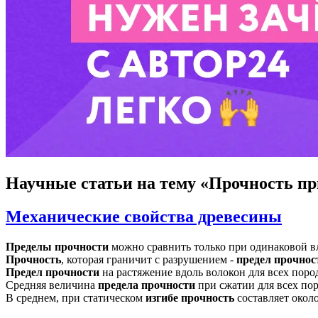
Научные статьи
на тему «Прочность при
Механические свойства древесины
Пределы
прочности
можно сравнить только при одинаковой вл
Прочность
, которая граничит с разрушением -
предел
прочнос
Предел
прочности
на растяжение вдоль волокон для всех поро
Средняя величина
предела
прочности
при сжатии для всех пор
В среднем, при статическом
изгибе
прочность
составляет окол