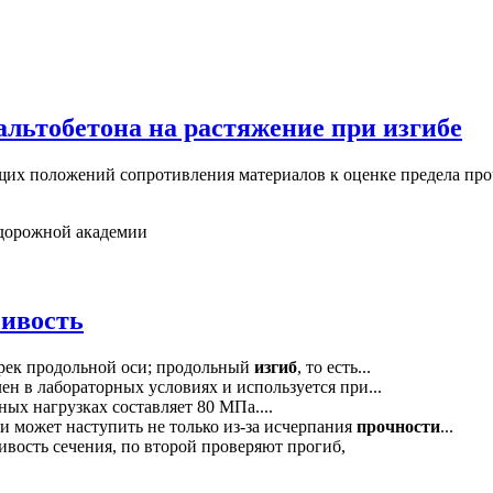
альтобетона на растяжение при изгибе
щих положений сопротивления материалов к оценке предела про
-дорожной академии
чивость
рек продольной оси; продольный
изгиб
, то есть...
н в лабораторных условиях и используется при...
ых нагрузках составляет 80 МПа....
и может наступить не только из-за исчерпания
прочности
...
ивость сечения, по второй проверяют прогиб,