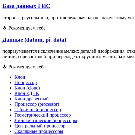
База данных ГИС
сторона треугольника, противолежащая параллактическому угл
🌟
Рекомендуем тебе
Данные (datum, pi. data)
подразумевается исключение мелких деталей изображения, отка
линии, горизонталей при переходе от крупного масштаба к мел
🌟
Рекомендуем тебе
Клон
Процессор
Клон (clone)
Клон кДНК
Клон древесный
Процессор (processor)
Табличный процессор
Геометрический процессор
Лингвистические процессоры
Центральный процессор
Скалярные процессоры