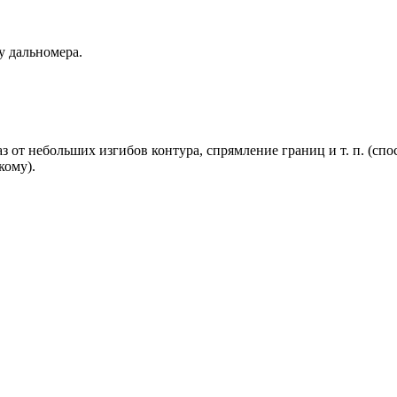
у дальномера.
з от небольших изгибов контура, спрямление границ и т. п. (сп
кому).