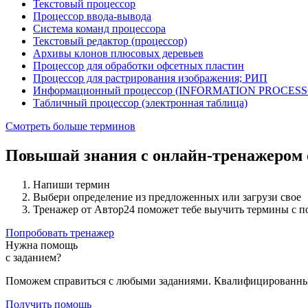
Текстовый процессор
Процессор ввода-вывода
Система команд процессора
Текстовый редактор (процессор)
Архивы клонов плюсовых деревьев
Процессор для обработки офсетных пластин
Процессор для растрирования изображения; РИП
Информационный процессор (INFORMATION PROCES
Табличный процессор (электронная таблица)
Смотреть больше терминов
Повышай знания с онлайн-тренажером
Напиши термин
Выбери определение из предложенных или загрузи свое
Тренажер от Автор24 поможет тебе выучить термины с 
Попробовать тренажер
Нужна помощь
с заданием?
Поможем справиться с любыми заданиями. Квалифицированны
Получить помощь