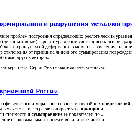
ормирования и разрушения металлов при
ояние проблем построения определяющих реологических уравнен
 (диссипативный) вариант уравнений состояния и критерия разр
 характер неупругой деформации в момент разрушения, нелине
ктер отклонения от принципа линейного суммирования поврежд
аботами других авторов.
 университета. Серия Физико-математические науки
овременной России
 его физического и морального износа и случайных
повреждений
.
ных счетов, то его расчет опирается на
принципы
...
ой стоимости и
суммирование
ее показателей по...
ление с валовым накоплением и величиной чистого