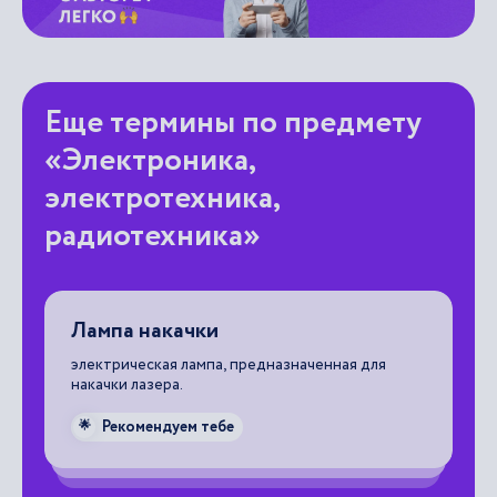
Еще термины по предмету
«Электроника,
электротехника,
радиотехника»
Лампа накачки
Д
электрическая лампа, предназначенная для
на
накачки лазера.
эл
Рекомендуем тебе
🌟
