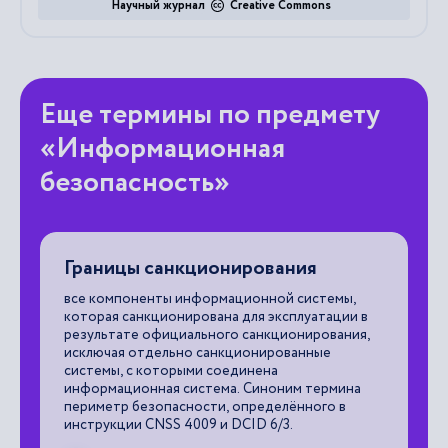
Научный журнал
Creative Commons
Еще термины по предмету
«Информационная
безопасность»
Границы санкционирования
А
ие
все компоненты информационной системы,
вс
которая санкционирована для эксплуатации в
ин
результате официального санкционирования,
на
исключая отдельно санкционированные
системы, с которыми соединена

информационная система. Синоним термина
периметр безопасности, определённого в
инструкции CNSS 4009 и DCID 6/3.