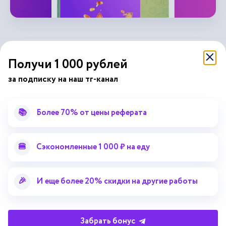
справочник
Получи 1 000 рублей
автор24
от
за подписку на наш тг-канал
Подписывайся на наши соц. сети
📚
Более 70% от цены реферата
Научные статьи
Отзывы об Автор24
Лекторий
Последние статьи
🍔
Сэкономленные 1 000 ₽ на еду
Методические указания
Помощь эксперта
Справочник терминов
Справочник рефератов
🎉
И еще более 20% скидки на другие работы
Статьи от экспертов
Поиск репетитора
Для правообладателей
Забрать бонус