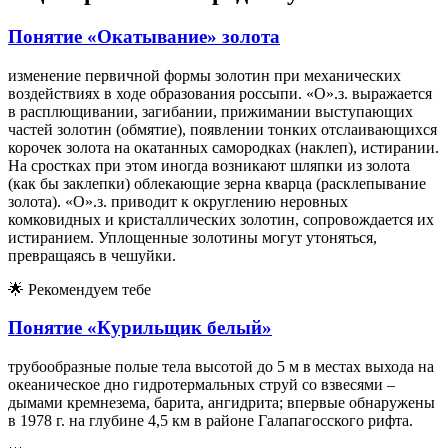
Понятие «Окатывание» золота
изменение первичной формы золотин при механических
воздействиях в ходе образования россыпи. «О».з. выражается
в расплющивании, загибании, прижимании выступающих
частей золотин (обмятие), появлении тонких отслаивающихся
корочек золота на окатанных самородках (наклеп), истирании.
На сростках при этом иногда возникают шляпки из золота
(как бы заклепки) облекающие зерна кварца (расклепывание
золота). «О».з. приводит к округлению неровных
комковидных и кристаллических золотин, сопровождается их
истиранием. Уплощенные золотины могут утоняться,
превращаясь в чешуйки.
🌟
Рекомендуем тебе
Понятие «Курильщик белый»
трубообразные полые тела высотой до 5 м в местах выхода на
океаническое дно гидротермальных струй со взвесями –
дымами кремнезема, барита, ангидрита; впервые обнаружены
в 1978 г. на глубине 4,5 км в районе Галапагосского рифта.