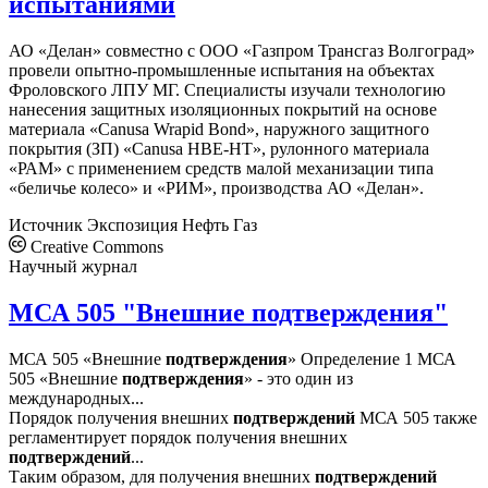
испытаниями
АО «Делан» совместно с ООО «Газпром Трансгаз Волгоград»
провели опытно-промышленные испытания на объектах
Фроловского ЛПУ МГ. Специалисты изучали технологию
нанесения защитных изоляционных покрытий на основе
материала «Canusa Wrapid Bond», наружного защитного
покрытия (ЗП) «Canusa HBE-HT», рулонного материала
«РАМ» с применением средств малой механизации типа
«беличье колесо» и «РИМ», производства АО «Делан».
Источник
Экспозиция Нефть Газ
Creative Commons
Научный журнал
МСА 505 "Внешние подтверждения"
МСА 505 «Внешние
подтверждения
» Определение 1 МСА
505 «Внешние
подтверждения
» - это один из
международных...
Порядок получения внешних
подтверждений
МСА 505 также
регламентирует порядок получения внешних
подтверждений
...
Таким образом, для получения внешних
подтверждений