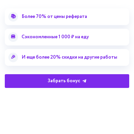
📚
Более 70% от цены реферата
🍔
Сэкономленные 1 000 ₽ на еду
справочник
автор24
от
🎉
И еще более 20% скидки на другие работы
Подписывайся на наши соц. сети
Забрать бонус
Научные статьи
Отзывы об Автор24
Лекторий
Последние статьи
Методические указания
Помощь эксперта
Справочник терминов
Справочник рефератов
Статьи от экспертов
Поиск репетитора
Для правообладателей