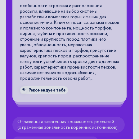
ко
особенности строения и расположения
юв
россыпи, влияющие на выбор системы
Ла
разработки и комплекса горных машин для
р.
освоения м-ния. К ним относятся: запасы песков
га
и полезного компонента, мощность торфов,
ро
ширина, глубина и протяженность россыпи,
строение и крупность пород плотика, его

уклон, обводненность, мерзлотная
характеристика песков и торфов, присутствие
валунов, крепость пород, распространение
плывунов и устойчивость кровли для подземных
работ, характеристика промывистости песков,
наличие источников водоснабжения,
продолжительность сезона работ,
климатическая характеристика р-на и т.п.
Рекомендуем тебе
🌟
Отраженная гипогенная зональность россыпей
(отраженная зональность коренных источников)