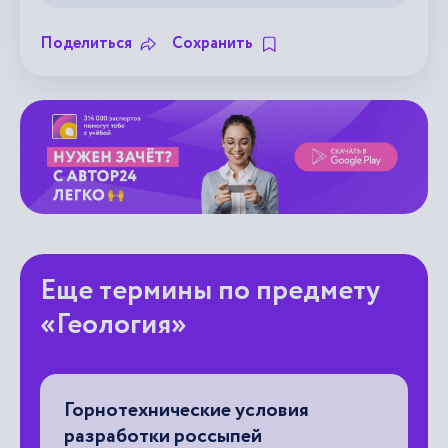
Поделиться
Сохранить
Еще термины по предмету
«Геология»
Горнотехнические условия
П
разработки россыпей
ме