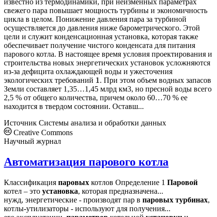
известно из термодинамики, при неизменных параметрах
свежего пара повышает мощность турбины и экономичность
цикла в целом. Понижение давления пара за турбиной
осуществляется до давления ниже барометрического. Этой
цели и служит конденсационная установка, которая также
обеспечивает получение чистого конденсата для питания
парового котла. В настоящее время условия проектирования и
строительства новых энергетических установок усложняются
из-за дефицита охлаждающей воды и ужесточения
экологических требований
. При этом объем водных запасов
1
Земли составляет 1,35…1,45 млрд км3, но пресной воды всего
2,5 % от общего количества, причем около 60…70 % ее
находится в твердом состоянии. Оставш...
Источник
Системы анализа и обработки данных
Creative Commons
Научный журнал
Автоматизация парового котла
Классификация
паровых
котлов Определение 1
Паровой
котел – это
установка
, которая предназначена...
нужд, энергетические - производят пар в
паровых
турбинах
,
котлы-утилизаторы - используют для получения...