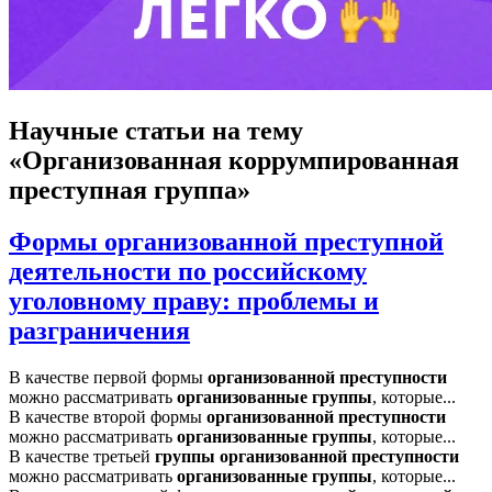
Научные статьи
на тему
«Организованная коррумпированная
преступная группа»
Формы организованной преступной
деятельности по российскому
уголовному праву: проблемы и
разграничения
В качестве первой формы
организованной
преступности
можно рассматривать
организованные
группы
, которые...
В качестве второй формы
организованной
преступности
можно рассматривать
организованные
группы
, которые...
В качестве третьей
группы
организованной
преступности
можно рассматривать
организованные
группы
, которые...