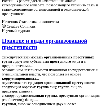
России. В работе дается качественный анализ
категориального аппарата, позволяющего уточнить связь и
взаимодополнение организованной и экономической
преступности.
Источник
Статистика и экономика
Creative Commons
Научный журнал
Понятие и виды организованной
преступности
фиксируется взаимосвязь
организованных
преступных
групп
с другими субъектами
преступного
мира и с
представителями...
ослаблением независимости публичной государственной и
муниципальной власти, что позволяет на основе
коррумпированных
...
осуществляется градация
организованной
преступности
следующим образом:
группа
лиц;
группа
лиц по
предварительному...
сговору;
организованная
группа
;
преступная
организация
(сообщество); банда....
группой
, либо же объединением двух и более